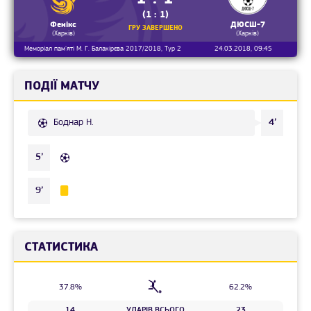
(1 : 1)
Фенікс
ДЮСШ-7
ГРУ ЗАВЕРШЕНО
(Харків)
(Харків)
Меморіал пам'яті М. Г. Балакірєва 2017/2018, Тур 2
24.03.2018, 09:45
ПОДІЇ МАТЧУ
Боднар Н.
4’
5’
9’
СТАТИСТИКА
37.8%
62.2%
14
УДАРІВ ВСЬОГО
23