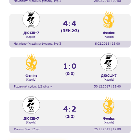
Чемпіонат України з футзалу, Тур 3
28.02.2018 | 00:00
4:4
(ПЕН.2:3)
ДЮСШ-7
Фенікс
(Харків)
(Харків)
Чемпіонат України з футзалу, Тур 3
6.02.2018 | 13:00
1:0
(0:0)
Фенікс
ДЮСШ-7
(Харків)
(Харків)
Різдвяний кубок, 1/2 фіналу
30.12.2017 | 11:40
4:2
(2:2)
ДЮСШ-7
Фенікс
(Харків)
(Харків)
Plarium Ліга, 12 тур
25.11.2017 | 12:00