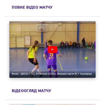
ПОВНЕ ВІДЕО МАТЧУ
Фенікс - ДЮСШ-7, 1:1, 24 березня 2018 р., Меморіал пам'яті М. Г. Балакірєва
ВІДЕООГЛЯД МАТЧУ