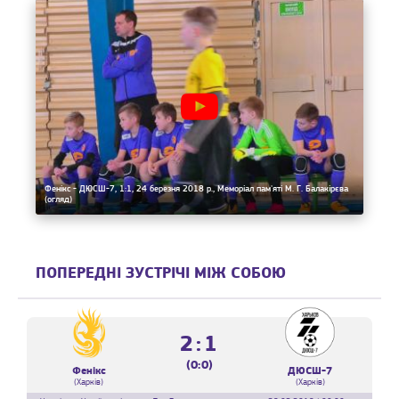
Фенікс - ДЮСШ-7, 1:1, 24 березня 2018 р., Меморіал пам'яті М. Г. Балакірєва
(огляд)
ПОПЕРЕДНІ ЗУСТРІЧІ МІЖ СОБОЮ
2:1
(0:0)
Фенікс
ДЮСШ-7
(Харків)
(Харків)