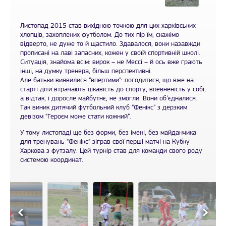
Листопад 2015 став вихідною точкою для цих харківських
хлопців, захоплених футболом. До тих пір їм, скажімо
відверто, не дуже то й щастило. Здавалося, вони назавжди
прописані на лаві запасних, кожен у своїй спортивній школі.
Ситуація, знайома всім: вирок – не Мессі – й ось вже грають
інші, на думку тренера, більш перспективні.
Але батьки виявилися “впертими”: погодитися, що вже на
старті діти втрачають цікавість до спорту, впевненість у собі,
а відтак, і доросле майбутнє, не змогли. Вони об’єдналися.
Так виник дитячий футбольний клуб “Фенікс” з дерзким
девізом “Героєм може стати кожний”.
У тому листопаді ще без форми, без імені, без майданчика
для тренувань “Фенікс” зіграв свої перші матчі на Кубку
Харкова з футзалу. Цей турнір став для команди свого роду
системою координат.