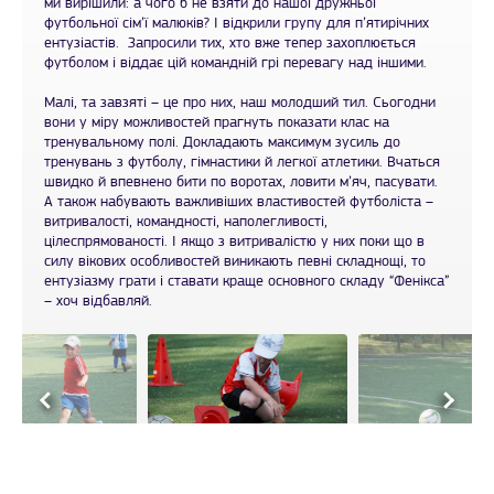
ми вирішили: а чого б не взяти до нашої дружньої
футбольної сім’ї малюків? І відкрили групу для п’ятирічних
ентузіастів. Запросили тих, хто вже тепер захоплюється
футболом і віддає цій командній грі перевагу над іншими.
Малі, та завзяті – це про них, наш молодший тил. Сьогодни
вони у міру можливостей прагнуть показати клас на
тренувальному полі. Докладають максимум зусиль до
тренувань з футболу, гімнастики й легкої атлетики. Вчаться
швидко й впевнено бити по воротах, ловити м’яч, пасувати.
А також набувають важливіших властивостей футболіста –
витривалості, командності, наполегливості,
цілеспрямованості. І якщо з витривалістю у них поки що в
силу вікових особливостей виникають певні складнощі, то
ентузіазму грати і ставати краще основного складу “Фенікса”
– хоч відбавляй.