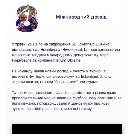
Міжнародний досвід
У травні 2018-го на запрошення SC Eckenhaid «Фенікс”
відправився до Нюрнберга (Німеччина). Ця программа стала
можливою завдяки міжнародному департаменту мерії
Нюрнберга та компанії Plarium Ukraine.
На команду чекав новий досвід – участь у турнірі з
великого футболу, організованому SC Eckenhaid. Хлопці
зіграли класно, ставши “бронзовими” призерами.
Та не менш важливим стало те, що підлітки з різних країн
провели спільний час не лише на футбольному полі, але й за
його межами, потоваришували й домовилися про нову
зустріч, яка відбулася вже три місяці потому.