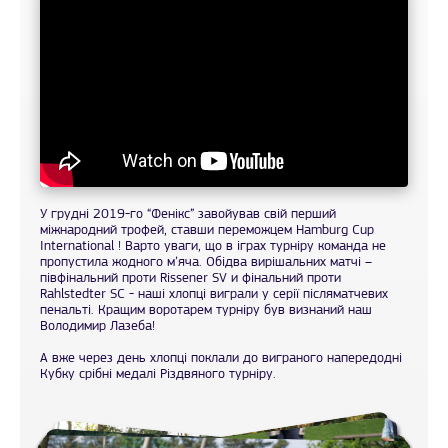
У грудні 2019-го “Фенікс” завойував свій перший
міжнародний трофей, ставши переможцем Hamburg Cup
International ! Варто уваги, що в іграх турніру команда не
пропустила жодного м’яча. Обідва вирішальних матчі –
півфінальний проти Rissener SV и фінальний проти
Rahlstedter SC - наші хлопці виграли у серії післяматчевих
пенальті. Кращим воротарем турніру був визнаний наш
Володимир Лазеба!
А вже через день хлопці поклали до виграного напередодні
Кубку срібні медалі Різдвяного турніру.