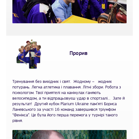
Прорив
Тренування без вихідних і свят. Жодному – жодних
потурань. Легка атлетика і плавання. Літні збори. Робота з
психологом. Твої приятелі на канікулах ганяють
велосипедом, а ти відпрацьовуєш удар в спортзалі... Зате й
результат! Другий кубок Plarium Ukraine пам’яті Бориса
Ланевського за участі 16 команд завершився тріумфом
“Фенікса”. Це була його перша перемога у турнірі такого
рівня.