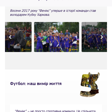
Восени 2017 року “Фенікс” уперше в історії команди став
володарем Кубку Харкова.
Футбол: наш вимір життя
“Фенікс” – не просто спортивна команда. Це спільнота,