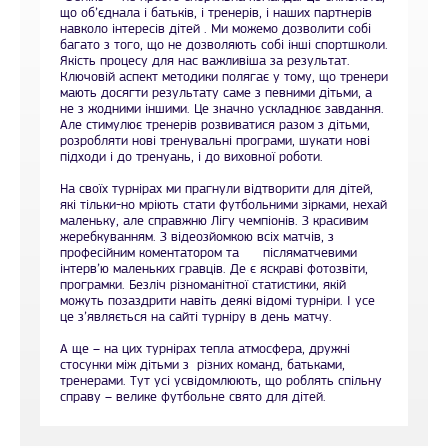
що об’єднала і батьків, і тренерів, і наших партнерів
навколо інтересів дітей . Ми можемо дозволити собі
багато з того, що не дозволяють собі інші спортшколи.
Якість процесу для нас важливіша за результат.
Ключовій аспект методики полягає у тому, що тренери
мають досягти результату саме з певними дітьми, а
не з жодними іншими. Це значно ускладнює завдання.
Але стимулює тренерів розвиватися разом з дітьми,
розробляти нові тренувальні програми, шукати нові
підходи і до тренуань, і до виховної роботи.
На своїх турнірах ми прагнули відтворити для дітей,
які тільки-но мріють стати футбольними зірками, нехай
маленьку, але справжню Лігу чемпіонів. З красивим
жеребкуванням. З відеозйомкою всіх матчів, з
професійним коментатором та післяматчевими
інтерв’ю маленьких гравців. Де є яскраві фотозвіти,
програмки. Безліч різноманітної статистики, якій
можуть позаздрити навіть деякі відомі турніри. І усе
це з’являється на сайті турніру в день матчу.
А ще – на цих турнірах тепла атмосфера, дружні
стосунки між дітьми з різних команд, батьками,
тренерами. Тут усі усвідомлюють, що роблять спільну
справу – велике футбольне свято для дітей.