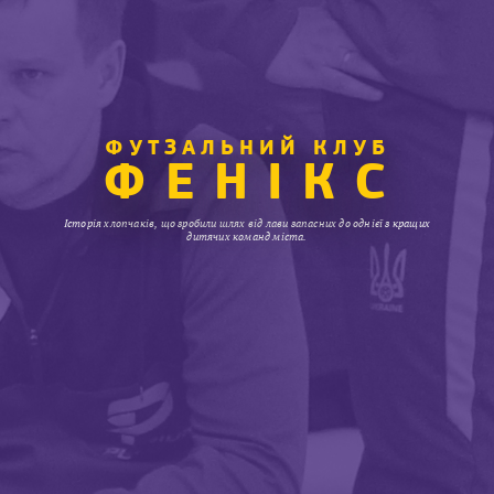
ФУТЗАЛЬНИЙ КЛУБ
ФЕНІКС
Історія хлопчаків, що зробили шлях від лави запасних до однієї з кращих
дитячих команд міста.