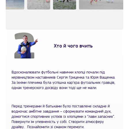
Хто й чого вчить
Вдосконалювати футбольні навички хлопці почали під
керівництвом наставників Сергія Гриценка та Юрія Ващенка.
За їхніми плечима була успішна кар’єра футзальних гравців,
однак тренерского досвіду вони тоді ще не мали.
Перед тренерами й батьками було поставлене складне й
водночас амбітне завдання – сформувати командний дух,
домогтися спортивних успіхів із хлопцями з “лави запасних”.
Повернути їм упевненість у собі. Створити атмосферу
драйву. Познайомити зі смаком перемоги.