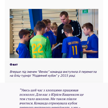
Факт
Вперше під іменем “Фенікс” команда виступила й перемогла
на бліц-турнірі “Різдвяний кубок” у 2015 році.
“Увесь цей час з хлопцями працював
психолог. Для нас з Юрієм Ващенком це
теж стало школою. Ми також пішли
вчитися. Команда отримувала кубок
першого виграного чемпіонату, а ми –