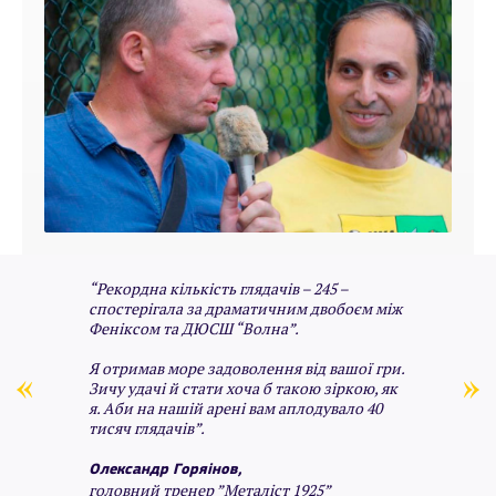
“Рекордна кількість глядачів – 245 –
спостерігала за драматичним двобоєм між
Феніксом та ДЮСШ “Волна”.
Я отримав море задоволення від вашої гри.
Зичу удачі й стати хоча б такою зіркою, як
я. Аби на нашій арені вам аплодувало 40
тисяч глядачів”.
Олександр Горяінов,
головний тренер ”Металіст 1925”