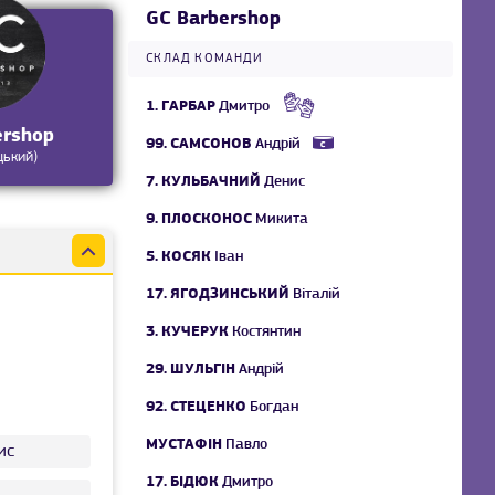
GC Barbershop
СКЛАД КОМАНДИ
1.
ГАРБАР
Дмитро
ershop
99.
САМСОНОВ
Андрій
цький)
7.
КУЛЬБАЧНИЙ
Денис
9.
ПЛОСКОНОС
Микита
5.
КОСЯК
Іван
17.
ЯГОДЗИНСЬКИЙ
Віталій
3.
КУЧЕРУК
Костянтин
29.
ШУЛЬГІН
Андрій
92.
СТЕЦЕНКО
Богдан
МУСТАФІН
Павло
ис
17.
БІДЮК
Дмитро