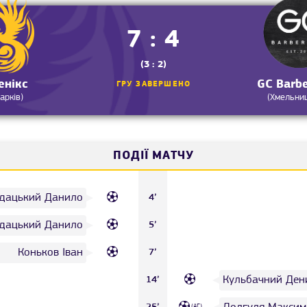
7 : 4
(3 : 2)
енікс
GC Barb
ГРУ ЗАВЕРШЕНО
Харків)
(Хмельни
ПОДІЇ МАТЧУ
дацький Данило
4’
дацький Данило
5’
Коньков Іван
7’
Кульбачний Ден
14’
(АГ)