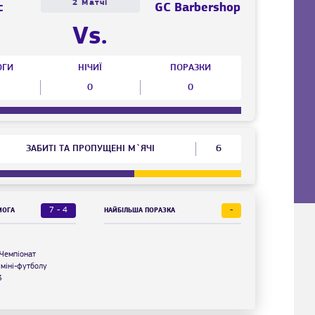
2 Матчі
с
GC Barbershop
Vs.
ОГИ
НІЧИЇ
ПОРАЗКИ
0
0
ЗАБИТІ ТА ПРОПУЩЕНІ М`ЯЧІ
6
7 - 4
-
МОГА
НАЙБІЛЬША ПОРАЗКА
Чемпіонат
 міні-футболу
3