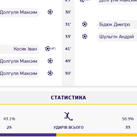
Долгуля Максим
25’
Долгуля Максим
30’
Бідюк Дмитро
31’
Шульгін Андрій
33’
Косяк Іван
41’
(АГ)
Долгуля Максим
49’
Долгуля Максим
50’
СТАТИСТИКА
43.1%
56.9%
25
УДАРІВ ВСЬОГО
33