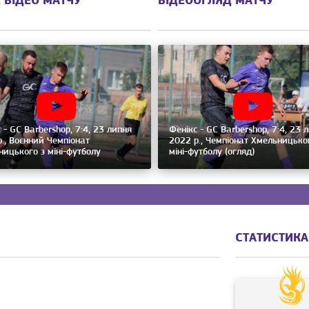
 ВІДЕО МАТЧУ
ВІДЕООГЛЯД МАТЧУ
 - GC Barbershop, 7:4, 23 липня
Фенікс - GC Barbershop, 7:4, 23 
., Воєнний Чемпіонат
2022 р., Чемпіонат Хмельницько
ицького з міні-футболу
міні-футболу (огляд)
СТАТИСТИКА