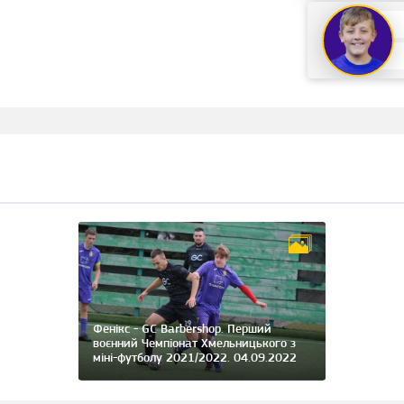
Фенікс - GC Barbershop. Перший
воєнний Чемпіонат Хмельницького з
міні-футболу 2021/2022. 04.09.2022