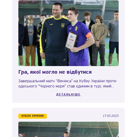
Гра, якої могло не відбутися
Завершальний матч “Фенікса” на Кубку України проти
одеського “Чорного моря” став єдиним в турі, який...
ДЕТАЛЬНІШЕ
КУБОК УКРАЇНИ
17.05.2023