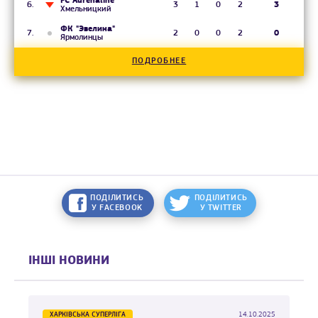
FC Adrenaline
3
1
0
2
3
Хмельницкий
ФК "Эвелина"
2
0
0
2
0
Ярмолинцы
ПОДРОБНЕЕ
ПОДІЛИТИСЬ
ПОДІЛИТИСЬ
У FACEBOOK
У TWITTER
ІНШІ НОВИНИ
ХАРКІВСЬКА СУПЕРЛІГА
14.10.2025