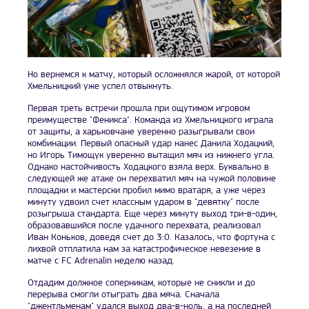
Но вернемся к матчу, который осложнялся жарой, от которой
Хмельницкий уже успел отвыкнуть.
Первая треть встречи прошла при ощутимом игровом
преимуществе "Феникса". Команда из Хмельницкого играла
от защиты, а харьковчане уверенно разыгрывали свои
комбинации. Первый опасный удар нанес Данила Ходацкий,
но Игорь Тимощук уверенно вытащил мяч из нижнего угла.
Однако настойчивость Ходацкого взяла верх. Буквально в
следующей же атаке он перехватил мяч на чужой половине
площадки и мастерски пробил мимо вратаря, а уже через
минуту удвоил счет классным ударом в "девятку" после
розыгрыша стандарта. Еще через минуту выход три-в-один,
образовавшийся после удачного перехвата, реализовал
Иван Коньков, доведя счет до 3:0. Казалось, что фортуна с
лихвой отплатила нам за катастрофическое невезение в
матче с FC Adrenalin неделю назад.
Отдадим должное соперникам, которые не сникли и до
перерыва смогли отыграть два мяча. Сначала
"джентльменам" удался выход два-в-ноль, а на последней