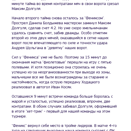
минуте тайма во время контратаки мяч в свои ворота срезал
Максим Долгуля.
Начало второго тайма снова осталось за "Фениксом".
Прострел Данила Болдыжева мастерски замкнул Максим
Долгуля, сделав счет 4:2. Но уже скоро хмельничанам
удалось сравнять счет, забив дважды. Особо отметим
второй из этих двух мячей, оказавшийся в сетке наших
ворот после впечатляющего по силе и точности удара
Андрея Шульгана в "девятку" наших ворот.
Сил у "Феникса" уже не было. Поэтому за
15 минут до
окончания матча "фиолетовые" перешли на игру с пятью
полевыми. И хотя позиционно она строилась не очень
успешно из-за неорганизованности при выходе из зоны,
мальчишки все же были вознаграждены за старание и
настойчивость, когда острую передачу Ходацкого
реализовал в автогол Иван Косяк.
Оставшиеся 9 минут встречи команда больше боролась с
жарой и усталостью, успешно реализовав, впрочем, две
контратаки. В обоих случаях забивал Долгуля, оформивший
в итоге "хет-трик" - первый для нашей команды на этом
турнире.
"Феникс" вернул себе место в тройке лидеров. В матче 4-го
тура на следующих выходных наша команда сыграет с ФК