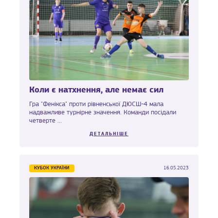
Коли є натхнення, але немає сил
Гра "Фенікса" проти рівненської ДЮСШ-4 мала
надважливе турнірне значення. Команди посідали
четверте ...
ДЕТАЛЬНІШЕ
КУБОК УКРАЇНИ
16.05.2023