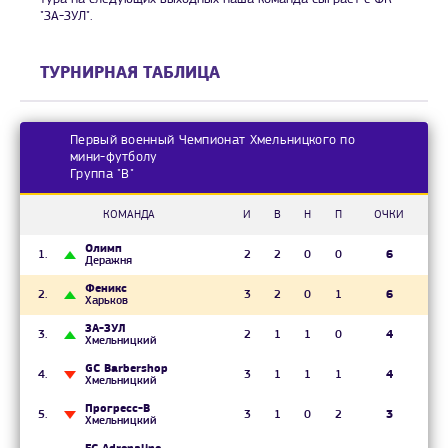
"ЗА-ЗУЛ".
ТУРНИРНАЯ ТАБЛИЦА
Первый военный Чемпионат Хмельницкого по
мини-футболу
Группа "В"
КОМАНДА
И
В
Н
П
ОЧКИ
Олимп
2
2
0
0
6
Деражня
Феникс
3
2
0
1
6
Харьков
ЗА-ЗУЛ
2
1
1
0
4
Хмельницкий
GC Barbershop
3
1
1
1
4
Хмельницкий
Прогресс-В
3
1
0
2
3
Хмельницкий