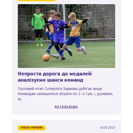
Непроста дорога до медалей:
аналізуємо шанси команд
Груповий етап Суперліги Харкова добігає кінця.
Командам залишилося зіграти по 1–2 гри, і, думаємо,
щ...
ДЕТАЛЬНІШЕ
КУБОК УКРАЇНИ
18.05.2023