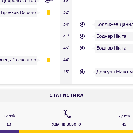
Добролєжа Ігор
30’
(п)
Бронзов Кирило
32’
Болдижев Дани
34’
Боднар Нікіта
41’
Боднар Нікіта
43’
овець Олександр
44’
Долгуля Максим
45’
СТАТИСТИКА
22.4%
77.6%
13
УДАРІВ ВСЬОГО
45