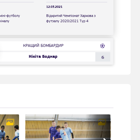
12.03.2021
міні-футболу
Відкритий Чемпіонат Харкова з
фіналу
футзалу 2020/2021 Тур 4
КРАЩИЙ БОМБАРДИР
Нікіта Боднар
6