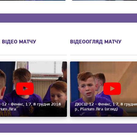
 ВІДЕО МАТЧУ
ВІДЕООГЛЯД МАТЧУ
2 - Фенікс, 1:7, 8 грудня 2018
ДЮСШ-12 - Фенікс, 1:7, 8 грудн
arium Ліга
р., Plarium Ліга (огляд)