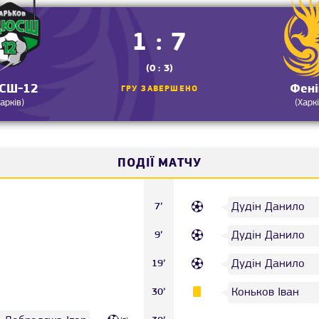
1 : 7
(0 : 3)
СШ-12
Фені
ГРУ ЗАВЕРШЕНО
Харків)
(Харкі
ПОДІЇ МАТЧУ
Дудін Данило
7’
Дудін Данило
9’
Дудін Данило
19’
Коньков Іван
30’