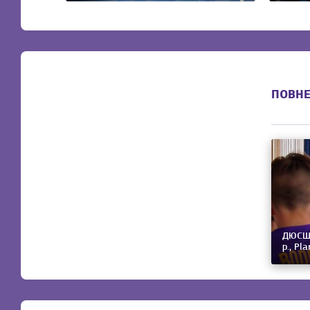
ПОВНЕ
ДЮСШ-1
р., Pl