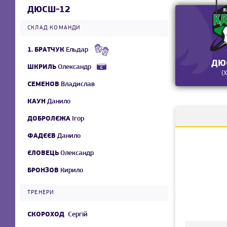
ДЮСШ-12
СКЛАД КОМАНДИ
1.
БРАТЧУК
Ельдар
ДЮ
ШКРИЛЬ
Олександр
(
СЕМЕНОВ
Владислав
КАУН
Данило
ДОБРОЛЄЖА
Ігор
ФАДЄЄВ
Данило
ЄЛОВЕЦЬ
Олександр
БРОНЗОВ
Кирило
ТРЕНЕРИ
СКОРОХОД
Сергій