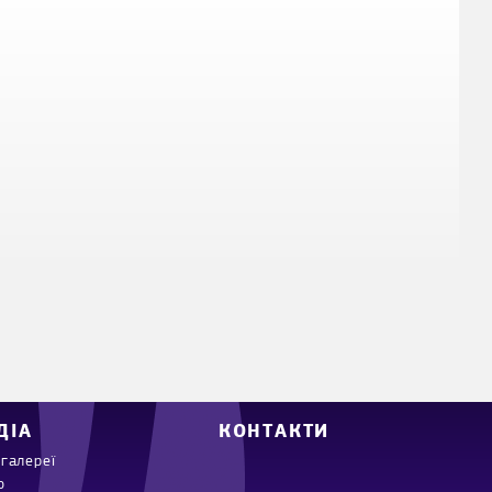
ДІА
КОНТАКТИ
галереї
о