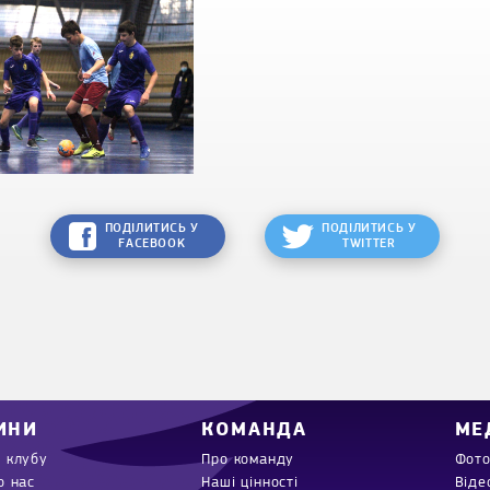
ПОДІЛИТИСЬ У
ПОДІЛИТИСЬ У
FACEBOOK
TWITTER
ИНИ
КОМАНДА
МЕ
 клубу
Про команду
Фото
о нас
Наші цінності
Віде