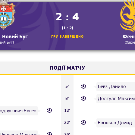
2 : 4
(1 : 2)
Новий Буг
Фені
ГРУ ЗАВЕРШЕНО
вий Буг)
(Харкі
ПОДІЇ МАТЧУ
Бевз Данило
5’
Долгуля Максим
8’
ндрусович Євген
12’
Євсюков Демид
22’
Шкворок Максим
26’