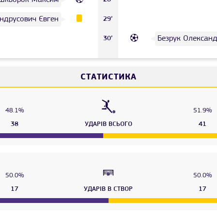
ндрусович Євген
29’
Безрук Олексан
30’
СТАТИСТИКА
48.1%
51.9%
38
УДАРІВ ВСЬОГО
41
50.0%
50.0%
17
УДАРІВ В СТВОР
17