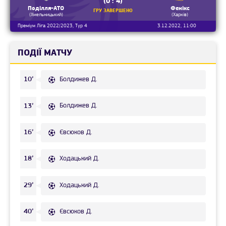
(0 : 4)
Поділля-АТО
Фенікс
ГРУ ЗАВЕРШЕНО
(Хмельницький)
(Харків)
Преміум Ліга 2022/2023, Тур 4
3.12.2022, 11:00
ПОДІЇ МАТЧУ
Болдижев Д.
10’
Болдижев Д.
13’
Євсюков Д.
16’
Ходацький Д.
18’
Ходацький Д.
29’
Євсюков Д.
40’