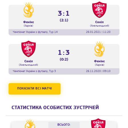
3:1
(2:1)
Фенікс
Сокіл
(Харків)
(Хмельницький)
Чемпіонат України з футзалу, Тур 14
26.01.2021 | 11:20
1:3
(0:2)
Сокіл
Фенікс
(Хмельницький)
(Харків)
Чемпіонат України з футзалу, Тур 3
26.11.2020 | 09:10
ПОКАЗАТИ ВСІ МАТЧІ
СТАТИСТИКА ОСОБИСТИХ ЗУСТРІЧЕЙ
ВСЬОГО: