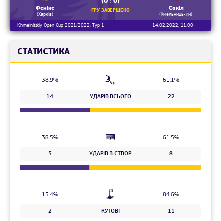
(0 : 0)
Фенікс
Сокіл
ГРУ ЗАВЕРШЕНО
(Харків)
(Хмельницький)
Khmelnitskiy Open Cup 2021/2022, Тур 1
14.02.2022, 11:00
СТАТИСТИКА
38.9%
61.1%
14
УДАРІВ ВСЬОГО
22
38.5%
61.5%
5
УДАРІВ В СТВОР
8
15.4%
84.6%
2
КУТОВІ
11