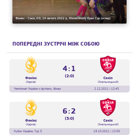
Фенікс - Сокіл, 0:0, 14 лютого 2022 р., Khmelnitskiy Open Cup (огляд)
ПОПЕРЕДНІ ЗУСТРІЧІ МІЖ СОБОЮ
4:1
(2:0)
Фенікс
Сокіл
(Харків)
(Хмельницький)
Чемпіонат України з футзалу, Фінал
2.12.2021 | 12:45
6:2
(3:0)
Фенікс
Сокіл
(Харків)
(Хмельницький)
Кубок України, Тур 3
19.10.2021 | 15:00