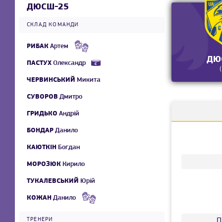
ДЮСШ-25
СКЛАД КОМАНДИ
РИБАК
Артем
ДЮ
ПАСТУХ
Олександр
ЧЕРВИНСЬКИЙ
Микита
СУВОРОВ
Дмитро
ГРИДЬКО
Андрій
БОНДАР
Данило
КАЮТКІН
Богдан
МОРОЗЮК
Кирило
ТУКАЛЕВСЬКИЙ
Юрій
КОЖАН
Данило
ТРЕНЕРИ
П