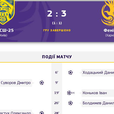
2 : 3
(1 : 1)
СШ-25
Фені
ГРУ ЗАВЕРШЕНО
(Київ)
(Харкі
ПОДІЇ МАТЧУ
Ходацький Дани
6’
Суворов Дмитро
9’
Коньков Іван
19’
(п)
Болдижев Дани
26’
астух Олександр
28’