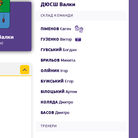
ДЮСШ Валки
СКЛАД КОМАНДИ
ПІМЕНОВ
Євген
алки
ГУЗЕНКО
Віктор
и)
ГУБСЬКИЙ
Богдан
БРИЛЬОВ
Микита
ОЛІЙНИК
Ігор
БУЖСЬКИЙ
Єгор
БІЛОЦЬКИЙ
Артем
КОЛЯДА
Дмитро
БАСОВ
Дмитро
ТРЕНЕРИ