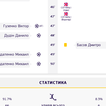
46’
(10-метр.)
(повз)
47’
(10-метр.)
(Воротар)
Гузенко Віктор
47’
(АГ)
Дудін Данило
48’
Басов Дмитро
49’
датенко Михаил
49’
датенко Михаил
50’
СТАТИСТИКА
91.7%
8.3%
66
УДАРІВ ВСЬОГО
6