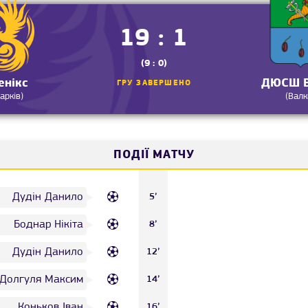
19 : 1
(9 : 0)
енікс
ДЮСШ В
ГРУ ЗАВЕРШЕНО
Харків)
(Валк
ПОДІЇ МАТЧУ
Дудін Данило
5’
Боднар Нікіта
8’
Дудін Данило
12’
Долгуля Максим
14’
Коньков Іван
16’