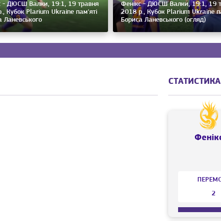
 - ДЮСШ Валки, 19:1, 19 травня
Фенікс - ДЮСШ Валки, 19:1, 19 
., Кубок Plarium Ukraine пам'яті
2018 р., Кубок Plarium Ukraine п
а Ланевського
Бориса Ланевського (огляд)
СТАТИСТИКА
Фенік
ПЕРЕМ
2