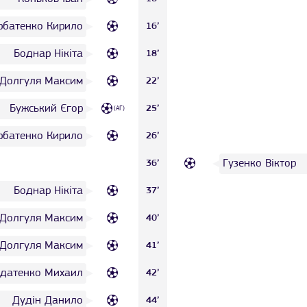
рбатенко Кирило
16’
Боднар Нікіта
18’
Долгуля Максим
22’
Бужський Єгор
25’
(АГ)
рбатенко Кирило
26’
Гузенко Віктор
36’
Боднар Нікіта
37’
Долгуля Максим
40’
Долгуля Максим
41’
датенко Михаил
42’
Дудін Данило
44’