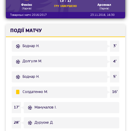
(3 : 1)
Фенікс
Арсенал
ГРУ ЗАВЕРШЕНО
(Харків)
(Харків)
Товариські матчі 2016/2017
23.11.2016, 16:30
ПОДІЇ МАТЧУ
Боднар Н.
3’
Долгуля М.
4’
Боднар Н.
5’
Солдатенко М.
16’
Манукалов І.
17’
Дуруєке Д.
28’