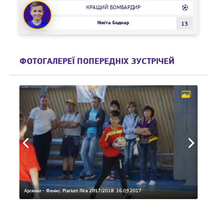
КРАЩИЙ БОМБАРДИР
Нікіта Боднар
13
ФОТОГАЛЕРЕЇ ПОПЕРЕДНІХ ЗУСТРІЧЕЙ
7
Арсенал - Фенікс. Plarium Ліга 2017/2018. 16.09.2017
Фенікс