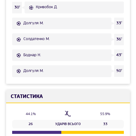
Кривобок Д.
30’
Долгуля М.
33’
Солдатенко М.
36’
Боднар Н.
43’
Долгуля М.
50’
СТАТИСТИКА
44.1%
55.9%
26
УДАРІВ ВСЬОГО
33