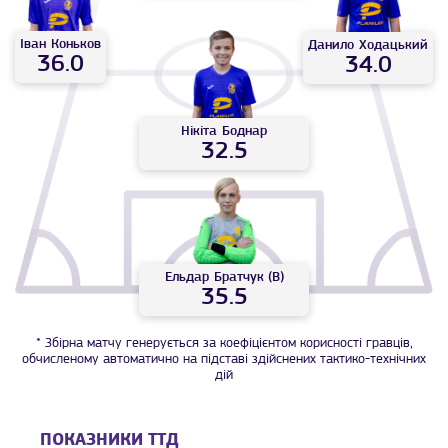
Іван
Коньков
Данило
Ходацький
36.0
34.0
Нікіта
Боднар
32.5
Ельдар
Братчук (В)
35.5
* Збірна матчу генерується за коефіцієнтом корисності гравців,
обчисленому автоматично на підставі здійснених тактико-технічних
дій
ПОКАЗНИКИ ТТД