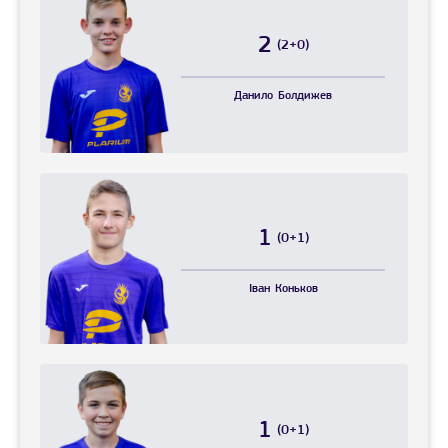
2
(2+0)
Данило
Болдижев
1
(0+1)
Іван
Коньков
1
(0+1)