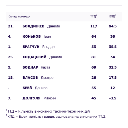
1
2
Склад команди
ТТД
КПД
21.
БОЛДИЖЕВ
117
94.5
Данило
4.
КОНЬКОВ
64
36
Іван
1.
БРАТЧУК
53
35.5
Ельдар
25.
ХОДАЦЬКИЙ
81
34
Данило
5.
БОДНАР
69
32.5
Нікіта
15.
ВЛАСОВ
26
17.5
Дмитро
.
БЕВЗ
55
12
Данило
7.
ДОЛГУЛЯ
45
-3.5
Максим
1
ТТД – Кількість виконаних тактико-технічних дій;
2
КПД – Ефективність гравця, заснована на виконаних ТТД.