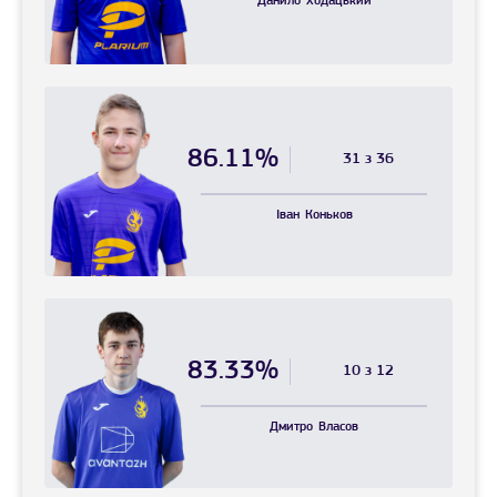
Данило
Ходацький
86.11%
31 з 36
Іван
Коньков
83.33%
10 з 12
Дмитро
Власов