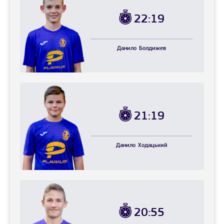
22:19
Данило
Болдижев
21:19
Данило
Ходацький
20:55