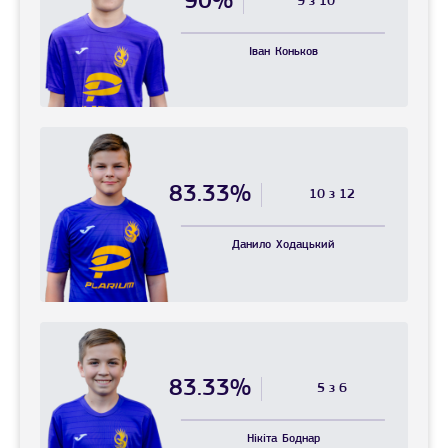
90%
9 з 10
Іван
Коньков
83.33%
10 з 12
Данило
Ходацький
83.33%
5 з 6
Нікіта
Боднар