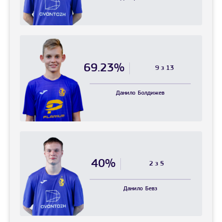
69.23%
9 з 13
Данило
Болдижев
40%
2 з 5
Данило
Бевз