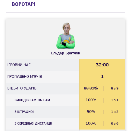
ВОРОТАРІ
Ельдар
Братчук
32:00
IГРОВИЙ ЧАС
1
ПРОПУЩЕНО М'ЯЧІВ
ВІДБИТО УДАРІВ
88.89%
8 з 9
100%
ВИХОДІВ САМ-НА-САМ
1 з 1
50%
З ШТРАФНОЇ
1 з 2
100%
З СЕРЕДНЬОЇ ДИСТАНЦIЇ
6 з 6