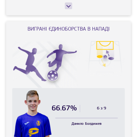
ВИГРАНI ЄДИНОБОРСТВА В НАПАДІ
66.67%
6 з 9
Данило
Болдижев