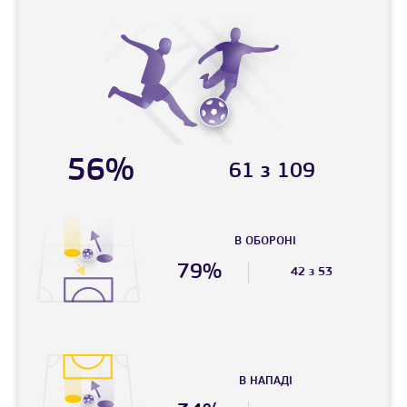
56%
61 з 109
В ОБОРОНІ
79%
42 з 53
В НАПАДI