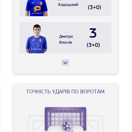
Ходацький
(3+0)
3
Дмитро
Власов
(3+0)
ТОЧНIСТЬ УДАРIВ ПО ВОРОТАМ