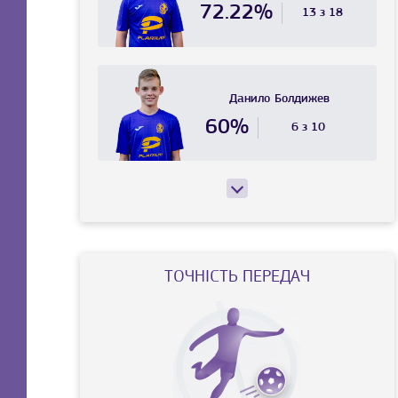
72.22%
13 з 18
Данило
Болдижев
60%
6 з 10
ТОЧНIСТЬ ПЕРЕДАЧ