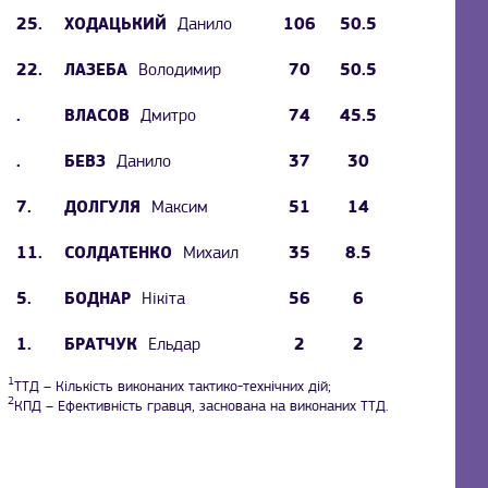
25.
Данило
106
50.5
ХОДАЦЬКИЙ
22.
Володимир
70
50.5
ЛАЗЕБА
.
Дмитро
74
45.5
ВЛАСОВ
.
Данило
37
30
БЕВЗ
7.
Максим
51
14
ДОЛГУЛЯ
11.
Михаил
35
8.5
СОЛДАТЕНКО
5.
Нікіта
56
6
БОДНАР
1.
Ельдар
2
2
БРАТЧУК
1
ТТД – Кількість виконаних тактико-технічних дій;
2
КПД – Ефективність гравця, заснована на виконаних ТТД.