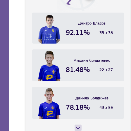
Дмитро
Власов
92.11%
35 з 38
Михаил
Солдатенко
81.48%
22 з 27
Данило
Болдижев
78.18%
43 з 55