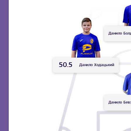
Данило
Бол
50.5
Данило
Ходацький
Данило
Бев