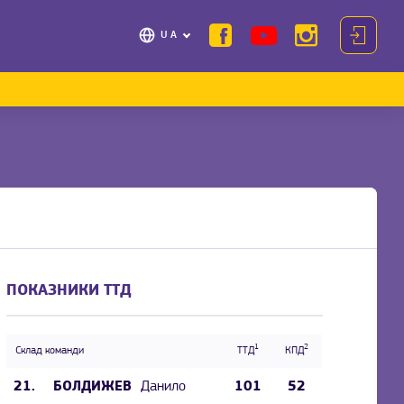
UA
ПОКАЗНИКИ ТТД
1
2
Склад команди
ТТД
КПД
21.
Данило
101
52
БОЛДИЖЕВ