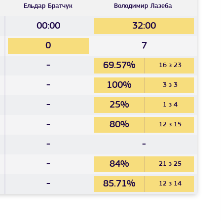
Ельдар
Братчук
Володимир
Лазеба
00:00
32:00
0
7
-
69.57%
16 з 23
-
100%
3 з 3
-
25%
1 з 4
-
80%
12 з 15
-
-
-
84%
21 з 25
-
85.71%
12 з 14