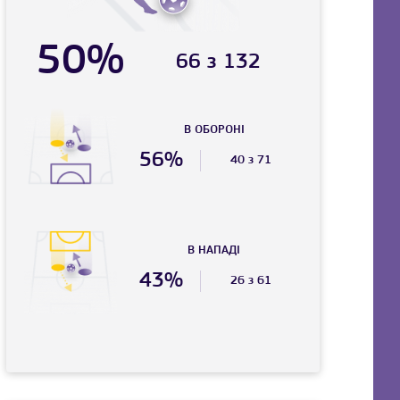
50%
66 з 132
В ОБОРОНІ
56%
40 з 71
В НАПАДI
43%
26 з 61