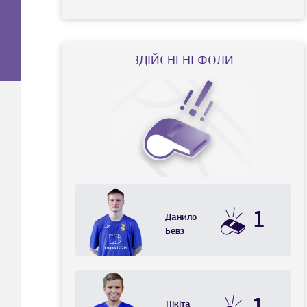
ЗДІЙСНЕНІ ФОЛИ
1
Данило
Бевз
Нікіта