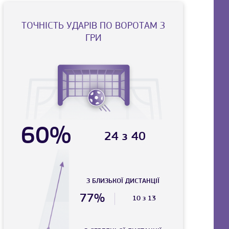
ТОЧНIСТЬ УДАРIВ ПО ВОРОТАМ З
ГРИ
60%
24 з 40
З БЛИЗЬКОЇ ДИСТАНЦIЇ
77%
10 з 13