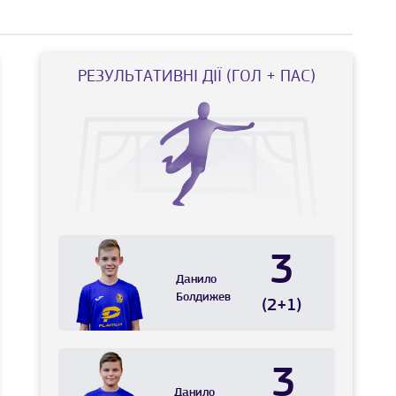
РЕЗУЛЬТАТИВНІ ДІЇ (ГОЛ + ПАС)
3
Данило
Болдижев
(2+1)
3
Данило