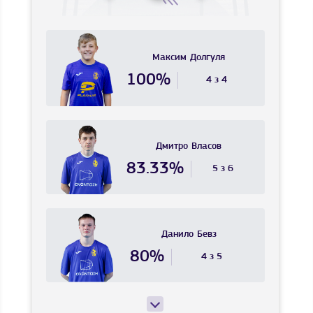
Максим
Долгуля
100%
4 з 4
Дмитро
Власов
83.33%
5 з 6
Данило
Бевз
80%
4 з 5