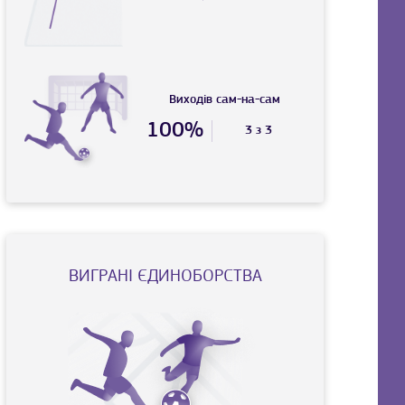
Виходів сам-на-сам
100%
3 з 3
ВИГРАНI ЄДИНОБОРСТВА