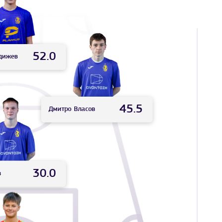
52.0
дижев
45.5
Дмитро
Власов
30.0
з