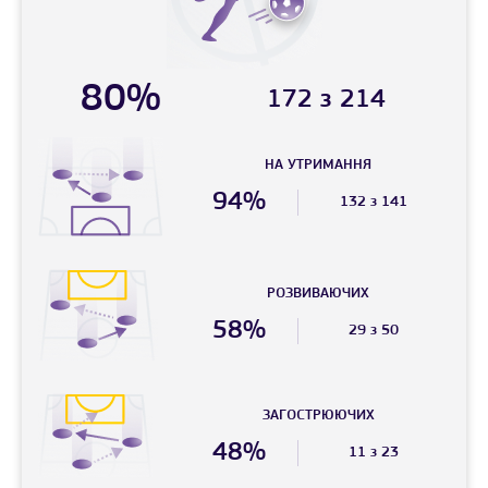
80%
172 з 214
НА УТРИМАННЯ
94%
132 з 141
РОЗВИВАЮЧИХ
58%
29 з 50
ЗАГОСТРЮЮЧИХ
48%
11 з 23