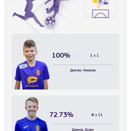
100%
1 з 1
Дмитро
Ломазов
72.73%
8 з 11
Данило
Дудін