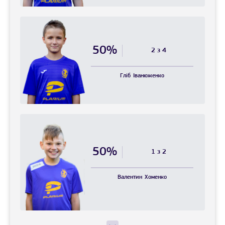
50%
2 з 4
Гліб
Іванюженко
50%
1 з 2
Валентин
Хоменко