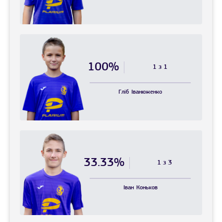
100%
1 з 1
Гліб
Іванюженко
33.33%
1 з 3
Іван
Коньков