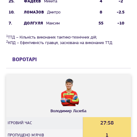
25.
ФАДЄЄВ
4
-2
Микита
10.
ЛОМАЗОВ
8
-2.5
Дмитро
7.
ДОЛГУЛЯ
55
-10
Максим
1
ТТД – Кількість виконаних тактико-технічних дій;
2
КПД – Ефективність гравця, заснована на виконаних ТТД.
ВОРОТАРІ
Володимир
Лазеба
27:58
IГРОВИЙ ЧАС
1
ПРОПУЩЕНО М'ЯЧІВ