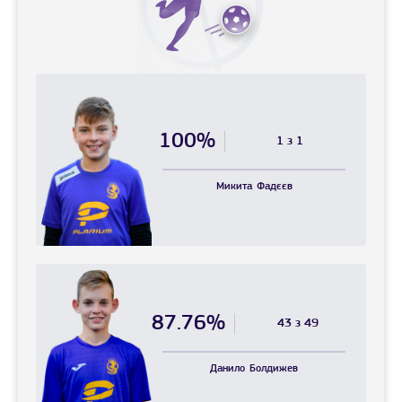
100%
1 з 1
Микита
Фадєєв
87.76%
43 з 49
Данило
Болдижев