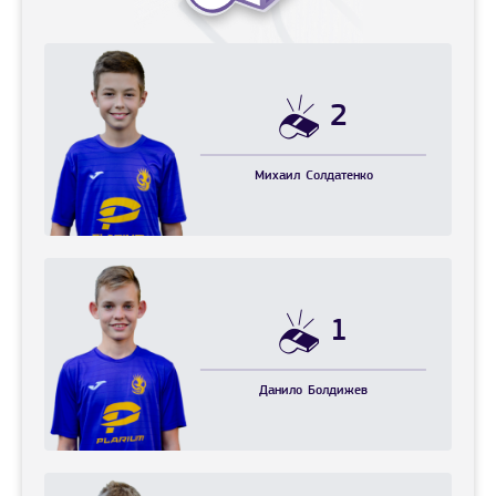
2
Михаил
Солдатенко
1
Данило
Болдижев