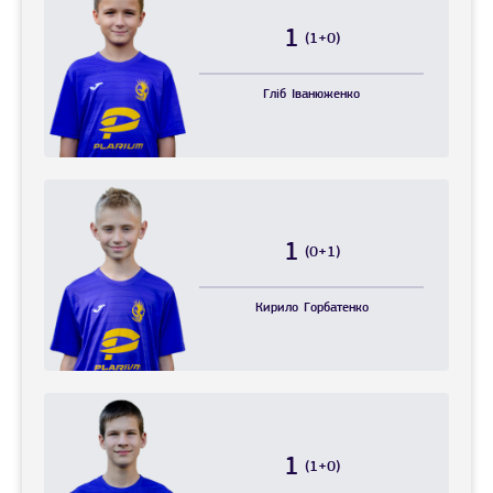
1
(1+0)
Гліб
Іванюженко
1
(0+1)
Кирило
Горбатенко
1
(1+0)