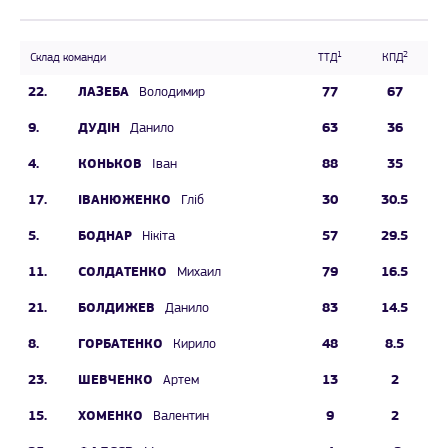
1
2
Склад команди
ТТД
КПД
22.
ЛАЗЕБА
77
67
Володимир
9.
ДУДІН
63
36
Данило
4.
КОНЬКОВ
88
35
Іван
17.
ІВАНЮЖЕНКО
30
30.5
Гліб
5.
БОДНАР
57
29.5
Нікіта
11.
СОЛДАТЕНКО
79
16.5
Михаил
21.
БОЛДИЖЕВ
83
14.5
Данило
8.
ГОРБАТЕНКО
48
8.5
Кирило
23.
ШЕВЧЕНКО
13
2
Артем
15.
ХОМЕНКО
9
2
Валентин