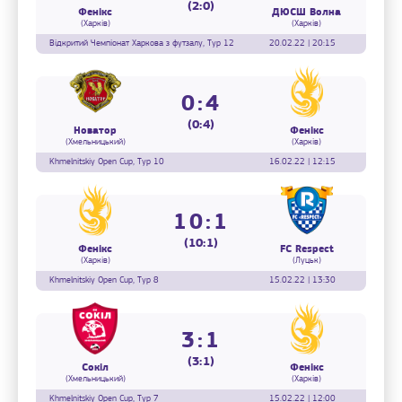
(2:0)
Фенікс
ДЮСШ Волна
(Харків)
(Харків)
Відкритий Чемпіонат Харкова з футзалу, Тур 12
20.02.22 | 20:15
0:4
(0:4)
Новатор
Фенікс
(Хмельницький)
(Харків)
Khmelnitskiy Open Cup, Тур 10
16.02.22 | 12:15
10:1
(10:1)
Фенікс
FC Respect
(Харків)
(Луцьк)
Khmelnitskiy Open Cup, Тур 8
15.02.22 | 13:30
3:1
(3:1)
Сокіл
Фенікс
(Хмельницький)
(Харків)
Khmelnitskiy Open Cup, Тур 7
15.02.22 | 12:00