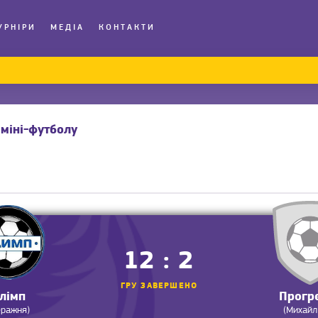
УРНІРИ
МЕДІА
КОНТАКТИ
міні-футболу
12 : 2
ГРУ ЗАВЕРШЕНО
лімп
Прогр
еражня)
(Михайл