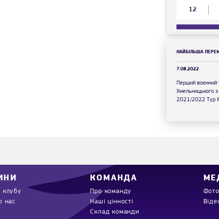
12
НАЙБІЛЬША ПЕРЕ
7.08.2022
Перший воєнний 
Хмельницького з
2021/2022 Тур 
ИНИ
КОМАНДА
МЕ
 клубу
Про команду
Фото
о нас
Наші цінності
Віде
Склад команди