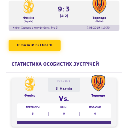
9:3
(4:2)
Фенікс
Торпедо
(Харків)
(Бабаї)
Кубок Харкова з міні-футболу, Тур 3
7.09.2019 | 10:30
ПОКАЗАТИ ВСІ МАТЧІ
СТАТИСТИКА ОСОБИСТИХ ЗУСТРІЧЕЙ
ВСЬОГО:
5 Матчів
Фенікс
Торпедо
Vs.
ПЕРЕМОГИ
НІЧИЇ
ПОРАЗКИ
5
0
0