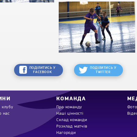
ПОДІЛИТИСЬ У
ПОДІЛИТИСЬ У
FACEBOOK
TWITTER
ИНИ
КОМАНДА
МЕ
 клубу
Про команду
Фото
о нас
Наші цінності
Віде
Склад команди
Розклад матчів
Нагороди