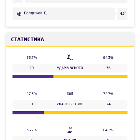
Болдижев Д.
43’
СТАТИСТИКА
35.7%
64.3%
20
УДАРІВ ВСЬОГО
36
27.3%
72.7%
9
УДАРІВ В СТВОР
24
35.7%
64.3%