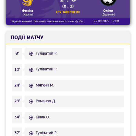
(0 : 3)
Фенікс
Олімп
ГРУ ЗАВЕРШЕНО
(Харків)
(Деражня)
Перший воєнний Чемпіонат Хмельницького з міні-футболу 2021/2022, 1/2 фіналу
27.08.2022, 17:00
ПОДІЇ МАТЧУ
Гуліватий Р.
8’
Гуліватий Р.
10’
Мягкий М.
24’
Романов Д.
29’
Біляк О.
34’
Гуліватий Р.
37’