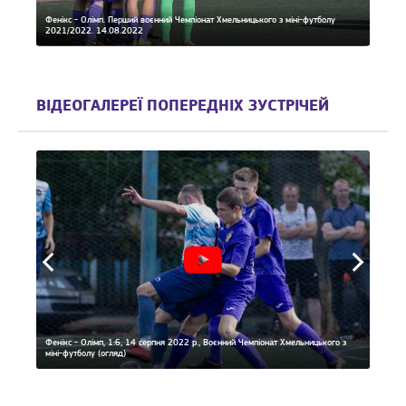
Фенікс - Олімп. Перший воєнний Чемпіонат Хмельницького з міні-футболу
2021/2022. 14.08.2022
ВІДЕОГАЛЕРЕЇ ПОПЕРЕДНІХ ЗУСТРІЧЕЙ
Фенікс - Олімп, 1:6, 14 серпня 2022 р., Воєнний Чемпіонат Хмельницького з
Фенікс
міні-футболу (огляд)
Хмельн