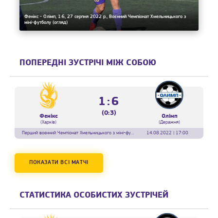
Фенікс - Олімп, 1:6, 27 серпня 2022 р., Воєнний Чемпіонат Хмельницького з
міні-футболу (огляд)
ПОПЕРЕДНІ ЗУСТРІЧІ МІЖ СОБОЮ
1:6
(0:3)
Фенікс
Олімп
(Харків)
(Деражня)
Перший воєнний Чемпіонат Хмельницького з міні-футболу, Тур 7
14.08.2022 | 17:00
ПОКАЗАТИ ВСІ МАТЧІ
СТАТИСТИКА ОСОБИСТИХ ЗУСТРІЧЕЙ