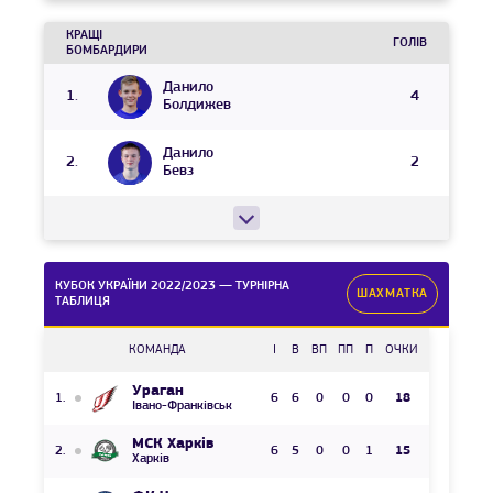
КРАЩІ
ГОЛІВ
БОМБАРДИРИ
Данило
4
Болдижев
Данило
2
Бевз
КУБОК УКРАЇНИ 2022/2023 — ТУРНІРНА
ШАХМАТКА
ТАБЛИЦЯ
КОМАНДА
І
В
ВП
ПП
П
ОЧКИ
Ураган
6
6
0
0
0
18
Івано-Франківськ
МСК Харків
6
5
0
0
1
15
Харків