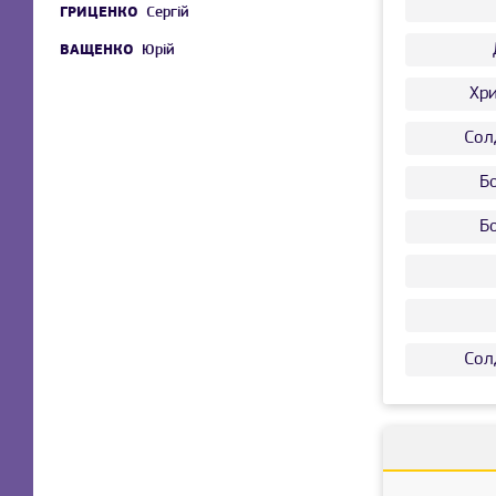
ГРИЦЕНКО
Сергій
ВАЩЕНКО
Юрій
Хр
Сол
Б
Б
Сол