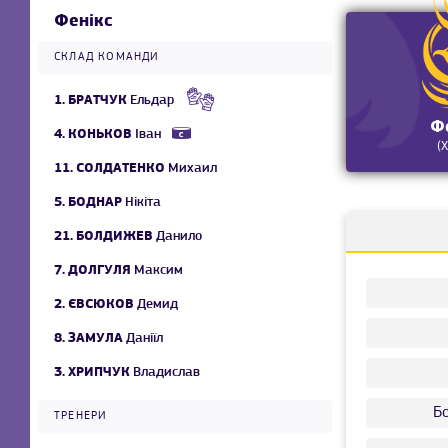
Фенікс
СКЛАД КОМАНДИ
1.
БРАТЧУК
Ельдар
Ф
4.
КОНЬКОВ
Іван
(
11.
СОЛДАТЕНКО
Михаил
5.
БОДНАР
Нікіта
21.
БОЛДИЖЕВ
Данило
7.
ДОЛГУЛЯ
Максим
2.
ЄВСЮКОВ
Демид
8.
ЗАМУЛА
Даніїл
3.
ХРИПЧУК
Владислав
Б
ТРЕНЕРИ