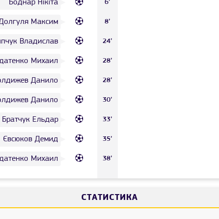
Боднар Нікіта
6’
Долгуля Максим
8’
ипчук Владислав
24’
датенко Михаил
28’
олдижев Данило
28’
олдижев Данило
30’
Братчук Ельдар
33’
Євсюков Демид
35’
датенко Михаил
38’
СТАТИСТИКА