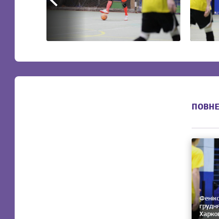
ПОВНЕ
Фенікс
грудня
Харко