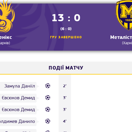
13 : 0
(6 : 0)
енікс
Металіс
ГРУ ЗАВЕРШЕНО
Харків)
(Харкі
ПОДІЇ МАТЧУ
Замула Даніїл
2’
Євсюков Демид
3’
Євсюков Демид
3’
олдижев Данило
4’