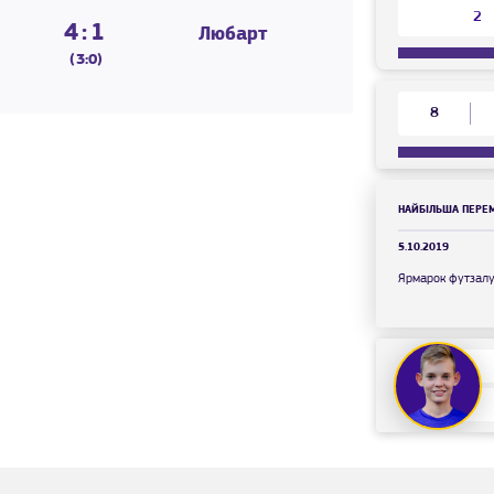
2
4:1
Любарт
(3:0)
8
НАЙБІЛЬША ПЕРЕ
5.10.2019
Ярмарок футзал