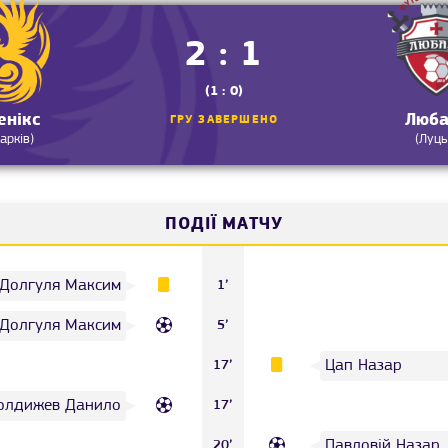
2 : 1
(1 : 0)
енікс
Люба
ГРУ ЗАВЕРШЕНО
Харків)
(Луць
ПОДІЇ МАТЧУ
Долгуля Максим
1’
Долгуля Максим
5’
Цап Назар
17’
олдижев Данило
17’
Павловій Назар
20’