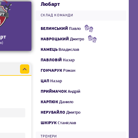
Любарт
СКЛАД КОМАНДИ
БЕЛИНСЬКИЙ
Павло
рт
НАВРОЦЬКИЙ
Дмитро
к)
КАМЕЦЬ
Владислав
ПАВЛОВІЙ
Назар
ГОНЧАРУК
Роман
ЦАП
Назар
ПРИЙМАЧОК
Андрій
КАРПЮК
Данило
НЕРУБАЙЛО
Дмитро
ШКІРУК
Станіслав
ТРЕНЕРИ