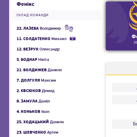
Фенікс
СКЛАД КОМАНДИ
22.
ЛАЗЕБА
Володимир
Ф
11.
СОЛДАТЕНКО
Михаил
(
12.
БЕЗРУК
Олександр
5.
БОДНАР
Нікіта
21.
БОЛДИЖЕВ
Данило
7.
ДОЛГУЛЯ
Максим
2.
ЄВСЮКОВ
Демид
8.
ЗАМУЛА
Даніїл
4.
КОНЬКОВ
Іван
25.
ХОДАЦЬКИЙ
Данило
Б
23.
ШЕВЧЕНКО
Артем