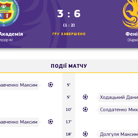
3 : 6
(1 : 2)
Академія
Фені
ГРУ ЗАВЕРШЕНО
лозір'я)
(Харкі
ПОДІЇ МАТЧУ
равченко Максим
5’
Ходацький Дани
5’
Солдатенко Мих
10’
равченко Максим
17’
Долгуля Максим
18’