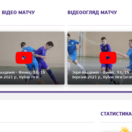
 ВІДЕО МАТЧУ
ВІДЕООГЛЯД МАТЧУ
кадемія - Фенікс, 3:6, 15
Зоря-Академія - Фенікс, 3:6, 15
я 2021 р., Кубок Ліги
березня 2021 р., Кубок Ліги (огл
СТАТИСТИКА