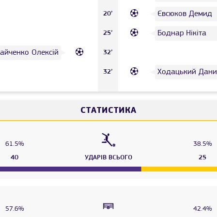
Євсюков Демид
20’
Боднар Нікіта
25’
Зайченко Олексій
32’
Ходацький Дани
32’
СТАТИСТИКА
61.5%
38.5%
40
УДАРІВ ВСЬОГО
25
57.6%
42.4%