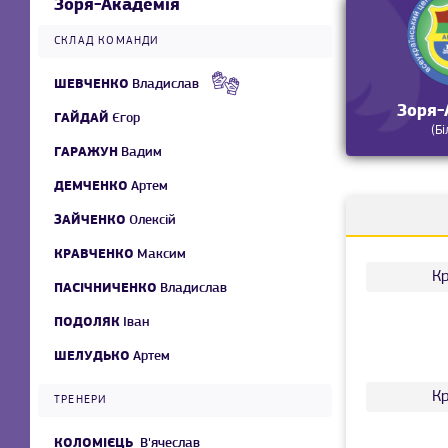
Зоря-Академія
СКЛАД КОМАНДИ
ШЕВЧЕНКО
Владислав
Зоря-
ГАЙДАЙ
Єгор
(Бі
ГАРАЖУН
Вадим
ДЕМЧЕНКО
Артем
ЗАЙЧЕНКО
Олексій
КРАВЧЕНКО
Максим
К
ПАСІЧНИЧЕНКО
Владислав
ПОДОЛЯК
Іван
ШЕЛУДЬКО
Артем
К
ТРЕНЕРИ
КОЛОМІЄЦЬ
В'ячеслав