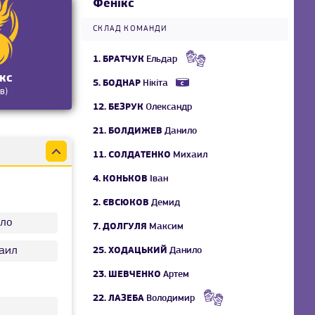
Фенікс
СКЛАД КОМАНДИ
1.
БРАТЧУК
Ельдар
кс
5.
БОДНАР
Нікіта
в)
12.
БЕЗРУК
Олександр
21.
БОЛДИЖЕВ
Данило
11.
СОЛДАТЕНКО
Михаил
4.
КОНЬКОВ
Іван
2.
ЄВСЮКОВ
Демид
ло
7.
ДОЛГУЛЯ
Максим
аил
25.
ХОДАЦЬКИЙ
Данило
23.
ШЕВЧЕНКО
Артем
22.
ЛАЗЕБА
Володимир