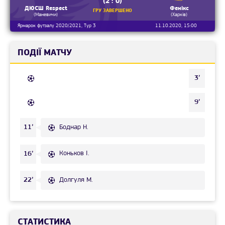
(2 : 0)
ДЮСШ Respect
Фенікс
ГРУ ЗАВЕРШЕНО
(Маневичи)
(Харків)
Ярмарок футзалу 2020/2021, Тур 3
11.10.2020, 15:00
ПОДІЇ МАТЧУ
3’
9’
Боднар Н.
11’
Коньков І.
16’
Долгуля М.
22’
СТАТИСТИКА