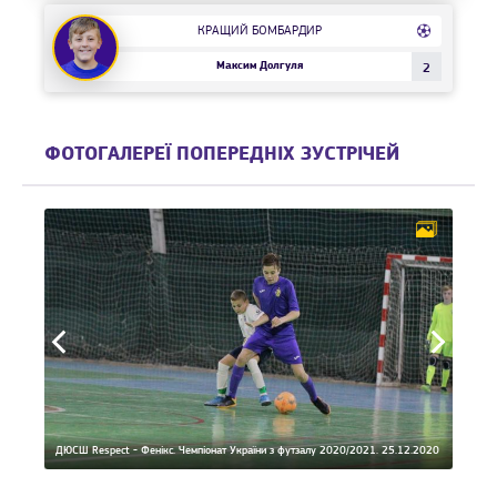
КРАЩИЙ БОМБАРДИР
Максим Долгуля
2
ФОТОГАЛЕРЕЇ ПОПЕРЕДНІХ ЗУСТРІЧЕЙ
2.2021
ДЮСШ Respect - Фенікс. Чемпіонат України з футзалу 2020/2021. 25.12.2020
ДЮСШ R