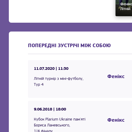
Фенікс
Літній
ПОПЕРЕДНІ ЗУСТРІЧІ МІЖ СОБОЮ
11.07.2020
| 11:30
Фенікс
Літній турнір з міні-футболу,
Тур 4
9.06.2018
| 18:00
Кубок Plarium Ukraine пам'яті
Фенікс
Бориса Ланевського,
1/4 фіналу