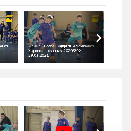
іонат
Фенікс - Колос. Відкритий Чемпіонат
Харкова з футзалу 2020/2021.
Фенікс - 
29.03.2021
футболу 