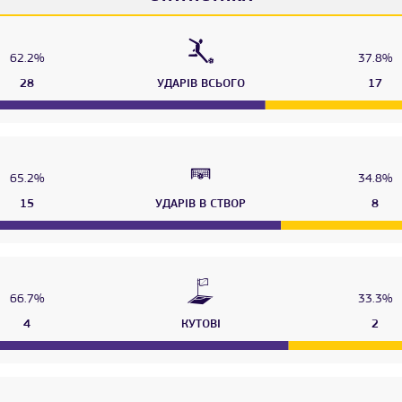
62.2%
37.8%
28
УДАРІВ ВСЬОГО
17
65.2%
34.8%
15
УДАРІВ В СТВОР
8
66.7%
33.3%
4
КУТОВІ
2