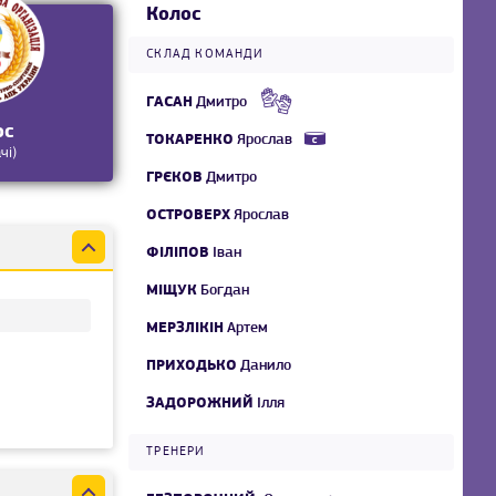
Колос
СКЛАД КОМАНДИ
ГАСАН
Дмитро
ос
ТОКАРЕНКО
Ярослав
чі)
ГРЄКОВ
Дмитро
ОСТРОВЕРХ
Ярослав
ФІЛІПОВ
Іван
МІЩУК
Богдан
МЕРЗЛІКІН
Артем
ПРИХОДЬКО
Данило
ЗАДОРОЖНИЙ
Ілля
ТРЕНЕРИ