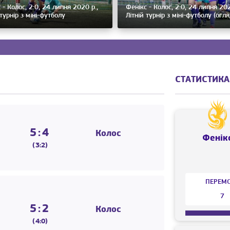
 - Колос, 2:0, 24 липня 2020 р.,
Фенікс - Колос, 2:0, 24 липня 202
 турнір з міні-футболу
Літній турнір з міні-футболу (огля
СТАТИСТИКА
5:4
Колос
Фенік
(3:2)
ПЕРЕМ
7
5:2
Колос
(4:0)