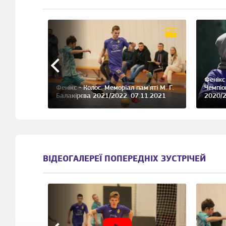
Фенікс
 міні-
Фенікс - Колос. Меморіал пам'яті М. Г.
Чемпіо
020
Балакірєва 2021/2022. 07.11.2021
2020/2
ВІДЕОГАЛЕРЕЇ ПОПЕРЕДНІХ ЗУСТРІЧЕЙ