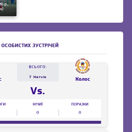
0 р.,
д)
 ОСОБИСТИХ ЗУСТРІЧЕЙ
ВСЬОГО:
7 Матчів
с
Колос
Vs.
ОГИ
НІЧИЇ
ПОРАЗКИ
0
0