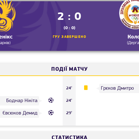
2 : 0
(0 : 0)
енікс
Кол
ГРУ ЗАВЕРШЕНО
Харків)
(Дерга
ПОДІЇ МАТЧУ
Грєков Дмитро
24’
Боднар Нікіта
24’
Євсюков Демид
29’
СТАТИСТИКА