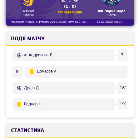
(1 : 0)
Фенікс
ФК Чорне море
ГРУ ЗАВЕРШЕНО
(Харків)
(Одеса)
Чемпіонат України з футзалу 2019/2020, Матч за 7 місце
13.02.2020, 08:00
ПОДІЇ МАТЧУ
Андриєнко Д.
3’
(АГ)
Домасов А.
9’
Дудін Д.
18’
Боднар Н.
19’
СТАТИСТИКА