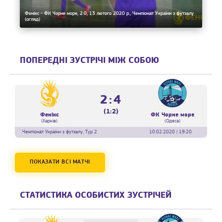
Фенікс - ФК Чорне море, 2:0, 13 лютого 2020 р., Чемпіонат України з футзалу
(огляд)
ПОПЕРЕДНІ ЗУСТРІЧІ МІЖ СОБОЮ
2:4
(1:2)
Фенікс
ФК Чорне море
(Харків)
(Одеса)
Чемпіонат України з футзалу, Тур 2
10.02.2020 | 19:20
ПОКАЗАТИ ВСІ МАТЧІ
СТАТИСТИКА ОСОБИСТИХ ЗУСТРІЧЕЙ