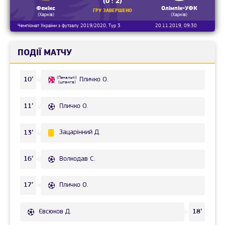
(0 : 2)
Фенікс
Олімпік-УФК
ГРУ ЗАВЕРШЕНО
(Харків)
(Харків)
Чемпіонат України з футзалу 2019/2020, Тур 3
20.11.2019, 09:30
ПОДІЇ МАТЧУ
(Пенальті)
10’
Пличко О.
(штанга)
Пличко О.
11’
Зацарінний Д.
13’
Волкодав С.
16’
Пличко О.
17’
Євсюков Д.
18’