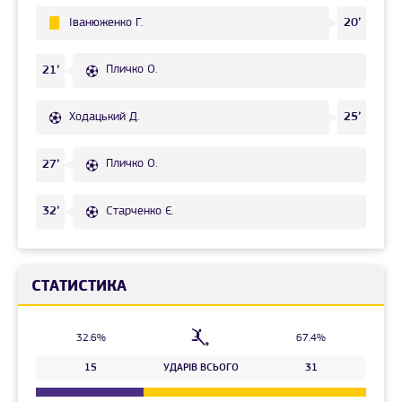
Іванюженко Г.
20’
Пличко О.
21’
Ходацький Д.
25’
Пличко О.
27’
Старченко Є.
32’
СТАТИСТИКА
32.6%
67.4%
15
УДАРІВ ВСЬОГО
31