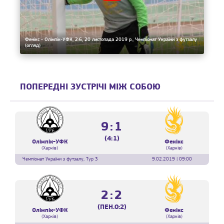
Фенікс - Олімпік-УФК, 2:6, 20 листопада 2019 р., Чемпіонат України з футзалу
(огляд)
ПОПЕРЕДНІ ЗУСТРІЧІ МІЖ СОБОЮ
9:1
(4:1)
Олімпік-УФК
Фенікс
(Харків)
(Харків)
Чемпіонат України з футзалу, Тур 3
9.02.2019 | 09:00
2:2
(ПЕН.0:2)
Олімпік-УФК
Фенікс
(Харків)
(Харків)