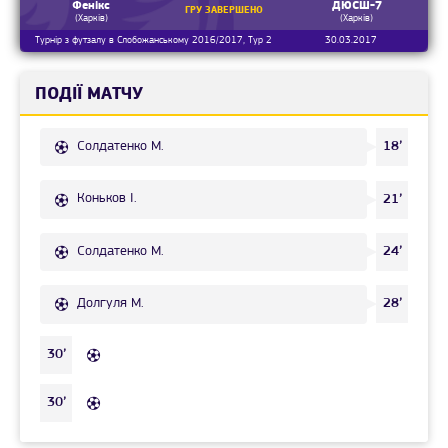
Фенікс
ДЮСШ-7
ГРУ ЗАВЕРШЕНО
(Харків)
(Харків)
Турнір з футзалу в Слобожанському 2016/2017, Тур 2
30.03.2017
ПОДІЇ МАТЧУ
Солдатенко М.
18’
Коньков І.
21’
Солдатенко М.
24’
Долгуля М.
28’
30’
30’