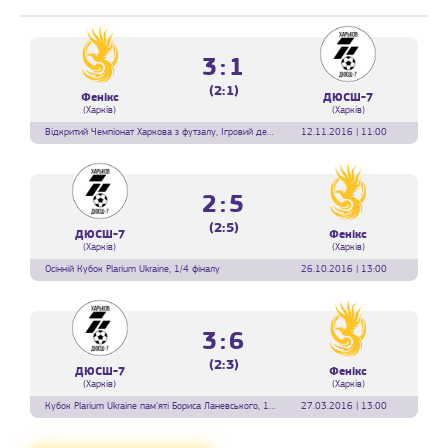
3:1
(2:1)
Фенікс
ДЮСШ-7
(Харків)
(Харків)
Відкритий Чемпіонат Харкова з футзалу, Ігровий день 1
12.11.2016 | 11:00
2:5
(2:5)
ДЮСШ-7
Фенікс
(Харків)
(Харків)
Осінній Кубок Plarium Ukraine, 1/4 фіналу
26.10.2016 | 13:00
3:6
(2:3)
ДЮСШ-7
Фенікс
(Харків)
(Харків)
Кубок Plarium Ukraine пам'яті Бориса Ланевського, 1 тур
27.03.2016 | 13:00