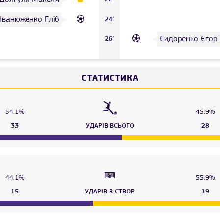
Іванюженко Гліб
24’
Сидоренко Єгор
26’
СТАТИСТИКА
54.1%
45.9%
33
УДАРІВ ВСЬОГО
28
44.1%
55.9%
15
УДАРІВ В СТВОР
19