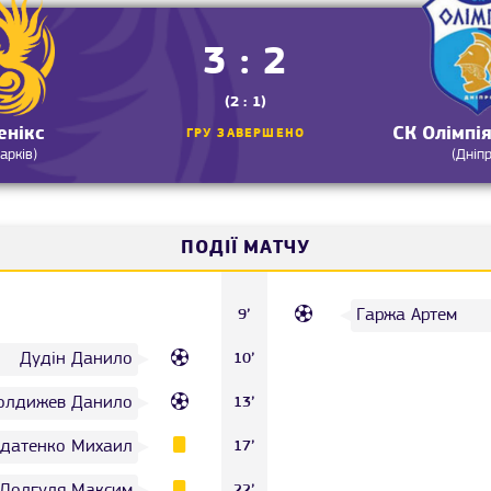
3 : 2
(2 : 1)
енікс
СК Олімпі
ГРУ ЗАВЕРШЕНО
Харків)
(Дніп
ПОДІЇ МАТЧУ
Гаржа Артем
9’
Дудін Данило
10’
олдижев Данило
13’
датенко Михаил
17’
Долгуля Максим
22’