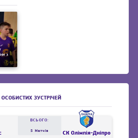
9
їни з
 ОСОБИСТИХ ЗУСТРІЧЕЙ
ВСЬОГО:
5 Матчів
с
СК Олімпія-Дніпро