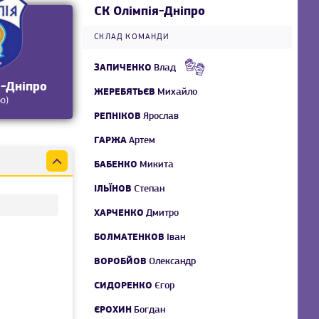
СК Олімпія-Дніпро
СКЛАД КОМАНДИ
ЗАПИЧЕНКО
Влад
я-Дніпро
ЖЕРЕБЯТЬЄВ
Михайло
ро)
РЕПНІКОВ
Ярослав
ГАРЖА
Артем
БАБЕНКО
Микита
ІЛЬЇНОВ
Степан
ХАРЧЕНКО
Дмитро
БОЛМАТЕНКОВ
Іван
ВОРОБЙОВ
Олександр
СИДОРЕНКО
Єгор
ЄРОХИН
Богдан