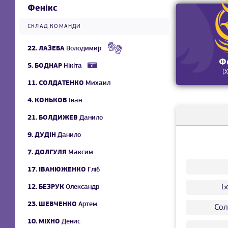
Фенікс
СКЛАД КОМАНДИ
22.
ЛАЗЕБА
Володимир
Ф
5.
БОДНАР
Нікіта
(
11.
СОЛДАТЕНКО
Михаил
4.
КОНЬКОВ
Іван
21.
БОЛДИЖЕВ
Данило
9.
ДУДІН
Данило
7.
ДОЛГУЛЯ
Максим
17.
ІВАНЮЖЕНКО
Гліб
Б
12.
БЕЗРУК
Олександр
23.
ШЕВЧЕНКО
Артем
Сол
10.
МІХНО
Денис