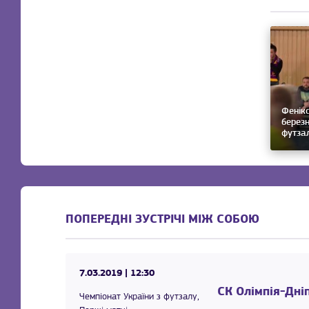
Фенікс
березн
футза
ПОПЕРЕДНІ ЗУСТРІЧІ МІЖ СОБОЮ
7.03.2019
| 12:30
СК Олімпія-Дні
Чемпіонат України з футзалу,