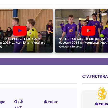
 - СК Олімпія-Дніпро, 3:2, 9
Фенікс - СК Олімпія-Дніпро, 3:2, 
я 2019 р., Чемпіонат України з
березня 2019 р., Чемпіонат Укра
лу
футзалу (огляд)
СТАТИСТИКА
4:3
про
Фенікс
Фенік
(4:3)