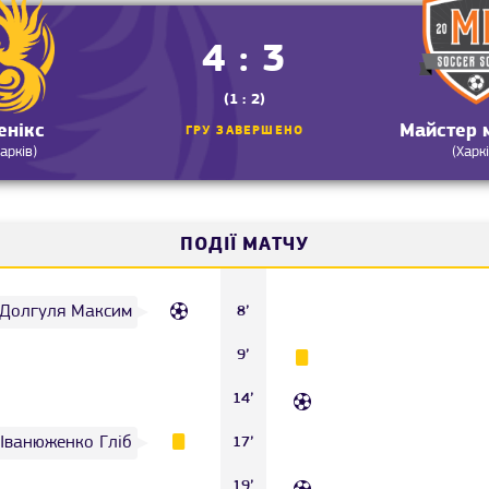
4 : 3
(1 : 2)
енікс
Майстер 
ГРУ ЗАВЕРШЕНО
Харків)
(Харкі
ПОДІЇ МАТЧУ
Долгуля Максим
8’
9’
14’
Іванюженко Гліб
17’
19’