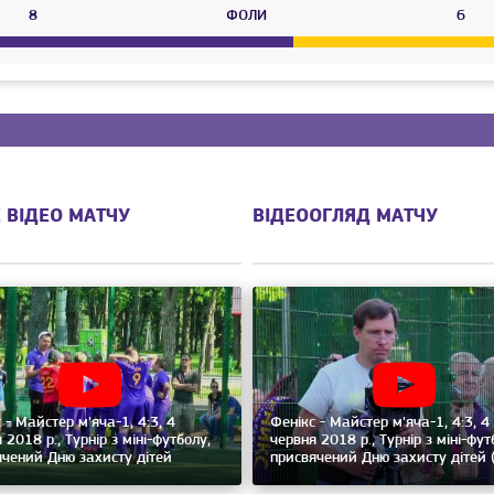
8
ФОЛИ
6
 ВІДЕО МАТЧУ
ВІДЕООГЛЯД МАТЧУ
 - Майстер м'яча-1, 4:3, 4
Фенікс - Майстер м'яча-1, 4:3, 4
 2018 р., Турнір з міні-футболу,
червня 2018 р., Турнір з міні-фут
ячений Дню захисту дітей
присвячений Дню захисту дітей 