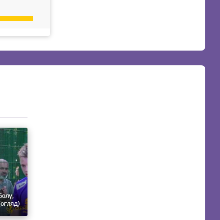
болу,
(огляд)