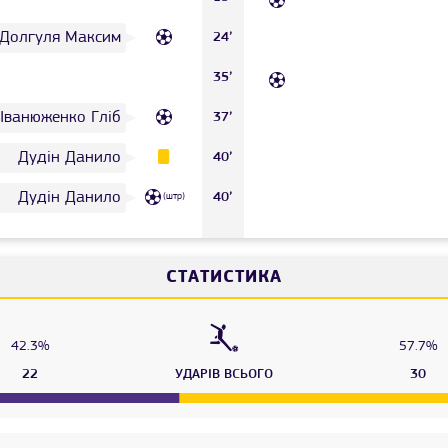
Долгуля Максим
24’
35’
Іванюженко Гліб
37’
Дудін Данило
40’
Дудін Данило
40’
(штр)
СТАТИСТИКА
42.3%
57.7%
22
УДАРІВ ВСЬОГО
30