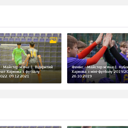
 - Майстер м'яча-1. Відкритий
Фенікс - Майстер м'яча-1. Кубо
нат Харкова з футзалу
Харкова з міні-футболу 2019/2
022. 09.12.2021
26.10.2019