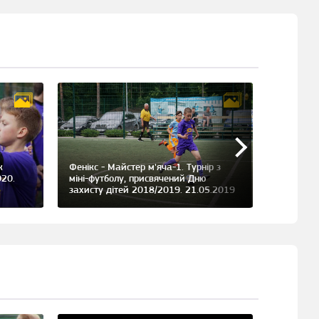
к
Фенікс - Майстер м'яча-1. Турнір з
Фенікс - 
020.
міні-футболу, присвячений Дню
міні-фут
захисту дітей 2018/2019. 21.05.2019
захисту 