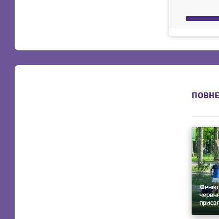
ПОВНЕ
Фенікс
червня
присв