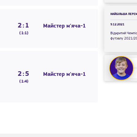
НАЙБІЛЬША ПЕРЕ
2:1
9.12.2021
Майстер м'яча-1
(1:1)
Відкритий Чемпі
футзалу 2021/2
2:5
Майстер м'яча-1
(1:4)