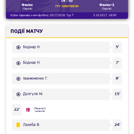
(4 : 0)
Фенікс
Фенікс-2
ГРУ ЗАВЕРШЕНО
(Харків)
(Харків)
Кубок Харкова з міні-футболу 2017/2018, Тур 7
5.10.2017, 16:00
ПОДІЇ МАТЧУ
Боднар Н.
5’
Боднар Н.
7’
Іванюженко Г.
8’
Долгуля М.
15’
(Пенальті)
22’
(штанга)
Лазеба В.
24’