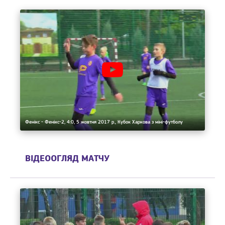
Фенікс - Фенікс-2, 4:0, 5 жовтня 2017 р., Кубок Харкова з міні-футболу
ВІДЕООГЛЯД МАТЧУ