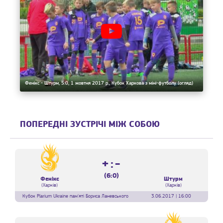
Фенікс - Штурм, 5:0, 1 жовтня 2017 р., Кубок Харкова з міні-футболу (огляд)
ПОПЕРЕДНІ ЗУСТРІЧІ МІЖ СОБОЮ
+:-
(6:0)
Фенікс
Штурм
(Харків)
(Харків)
Кубок Plarium Ukraine пам'яті Бориса Ланевського
3.06.2017 | 16:00