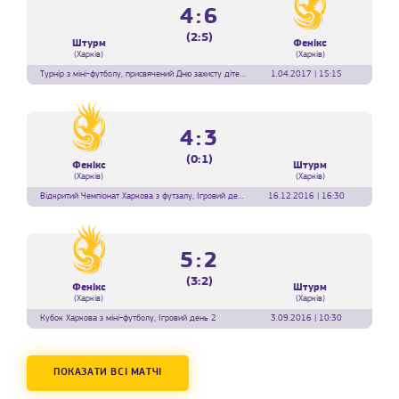
4:6
(2:5)
Штурм
Фенікс
(Харків)
(Харків)
Турнір з міні-футболу, присвячений Дню захисту дітей, 2 тур
1.04.2017 | 15:15
4:3
(0:1)
Фенікс
Штурм
(Харків)
(Харків)
Відкритий Чемпіонат Харкова з футзалу, Ігровий день 13
16.12.2016 | 16:30
5:2
(3:2)
Фенікс
Штурм
(Харків)
(Харків)
Кубок Харкова з міні-футболу, Ігровий день 2
3.09.2016 | 10:30
ПОКАЗАТИ ВСІ МАТЧІ