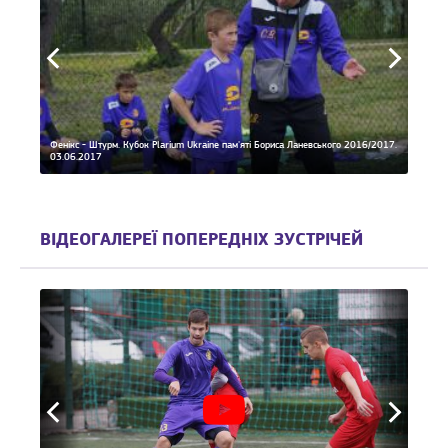
Фенікс - Штурм. Кубок Plarium Ukraine пам'яті Бориса Ланевського 2016/2017.
03.06.2017
Фенікс
ВІДЕОГАЛЕРЕЇ ПОПЕРЕДНІХ ЗУСТРІЧЕЙ