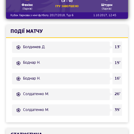
(3 : 0)
Фенікс
Штурм
ГРУ ЗАВЕРШЕНО
(Харків)
(Харків)
Кубок Харкова з міні-футболу 2017/2018, Тур 6
1.10.2017, 12:45
ПОДІЇ МАТЧУ
Болдижев Д.
13’
Боднар Н.
15’
Боднар Н.
16’
Солдатенко М.
26’
Солдатенко М.
35’