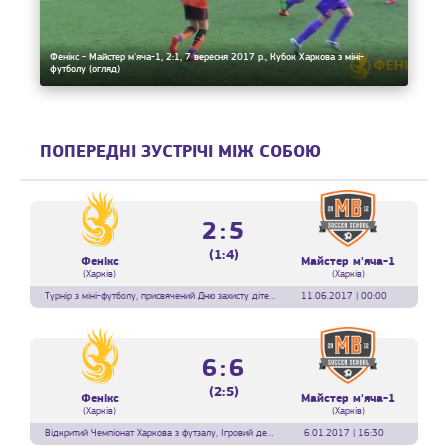
Фенікс - Майстер м'яча-1, 2:1, 7 вересня 2017 р., Кубок Харкова з міні-
футболу (огляд)
ПОПЕРЕДНІ ЗУСТРІЧІ МІЖ СОБОЮ
2:5
(1:4)
Фенікс
Майстер м'яча-1
(Харків)
(Харків)
Турнір з міні-футболу, присвячений Дню захисту дітей, 1/4 фіналу
11.06.2017 | 00:00
6:6
(2:5)
Фенікс
Майстер м'яча-1
(Харків)
(Харків)
Відкритий Чемпіонат Харкова з футзалу, Ігровий день 25
6.01.2017 | 16:30