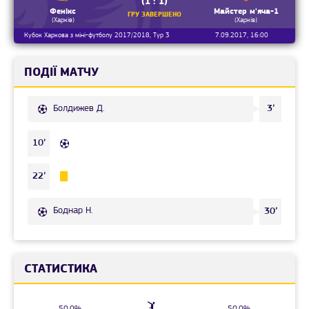
(1 : 1)
Фенікс
Майстер м'яча-1
ГРУ ЗАВЕРШЕНО
(Харків)
(Харків)
Кубок Харкова з міні-футболу 2017/2018, Тур 3
7.09.2017, 16:00
ПОДІЇ МАТЧУ
Болдижев Д.
3’
10’
22’
Боднар Н.
30’
СТАТИСТИКА
50.0%
50.0%