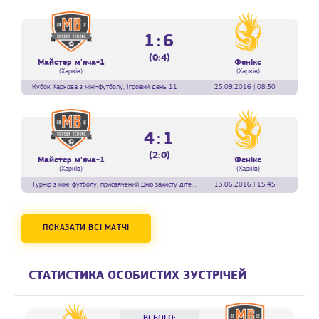
1:6
(0:4)
Майстер м'яча-1
Фенікс
(Харків)
(Харків)
Кубок Харкова з міні-футболу, Ігровий день 11
25.09.2016 | 08:30
4:1
(2:0)
Майстер м'яча-1
Фенікс
(Харків)
(Харків)
Турнір з міні-футболу, присвячений Дню захисту дітей, Ігровий день 33
13.06.2016 | 15:45
ПОКАЗАТИ ВСІ МАТЧІ
СТАТИСТИКА ОСОБИСТИХ ЗУСТРІЧЕЙ
ВСЬОГО: