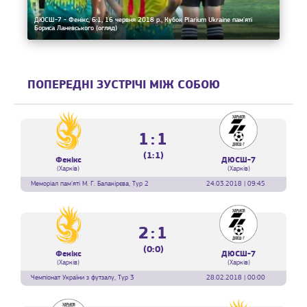
ДЮСШ-7 - Фенікс, 6:1, 16 червня 2018 р., Кубок Plarium Ukraine пам'яті
Бориса Ланевського (огляд)
ПОПЕРЕДНІ ЗУСТРІЧІ МІЖ СОБОЮ
1:1
(1:1)
Фенікс
ДЮСШ-7
(Харків)
(Харків)
Меморіал пам'яті М. Г. Балакірєва, Тур 2
24.03.2018 | 09:45
2:1
(0:0)
Фенікс
ДЮСШ-7
(Харків)
(Харків)
Чемпіонат України з футзалу, Тур 3
28.02.2018 | 00:00