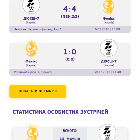
4:4
(ПЕН.2:3)
ДЮСШ-7
Фенікс
(Харків)
(Харків)
Чемпіонат України з футзалу, Тур 3
6.02.2018 | 13:00
1:0
(0:0)
Фенікс
ДЮСШ-7
(Харків)
(Харків)
Різдвяний кубок, 1/2 фіналу
30.12.2017 | 11:40
ПОКАЗАТИ ВСІ МАТЧІ
СТАТИСТИКА ОСОБИСТИХ ЗУСТРІЧЕЙ
ВСЬОГО:
18 Матчів