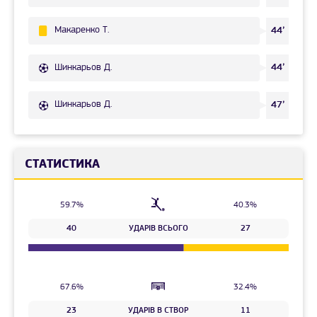
Макаренко Т.
44’
Шинкарьов Д.
44’
Шинкарьов Д.
47’
СТАТИСТИКА
59.7%
40.3%
40
УДАРІВ ВСЬОГО
27
67.6%
32.4%
23
УДАРІВ В СТВОР
11