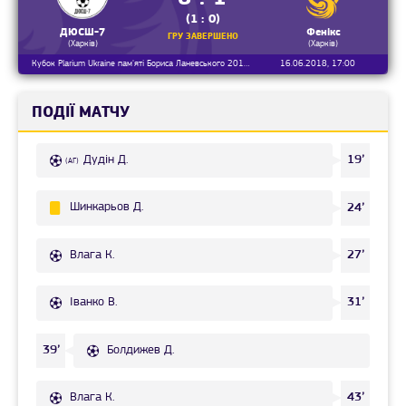
(1 : 0)
ДЮСШ-7
Фенікс
ГРУ ЗАВЕРШЕНО
(Харків)
(Харків)
Кубок Plarium Ukraine пам'яті Бориса Ланевського 2017/2018, 1/2 фіналу
16.06.2018, 17:00
ПОДІЇ МАТЧУ
Дудін Д.
19’
(АГ)
Шинкарьов Д.
24’
Влага К.
27’
Іванко В.
31’
Болдижев Д.
39’
Влага К.
43’