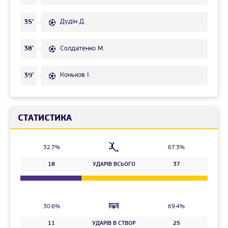
Дудін Д.
35’
Солдатенко М.
38’
Коньков І.
39’
СТАТИСТИКА
32.7%
67.3%
18
УДАРІВ ВСЬОГО
37
30.6%
69.4%
11
УДАРІВ В СТВОР
25