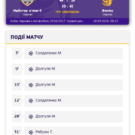
(0 : 4)
Майстер м'яча-3
Фенікс
ГРУ ЗАВЕРШЕНО
(Харків)
(Харків)
Кубок Харкова з міні-футболу 2016/2017, Ігровий день 8
18.09.2016, 08:15
ПОДІЇ МАТЧУ
Солдатенко М.
3’
Долгуля М.
9’
Долгуля М.
10’
Солдатенко М.
12’
Долгуля М.
28’
Рябухін Т.
31’