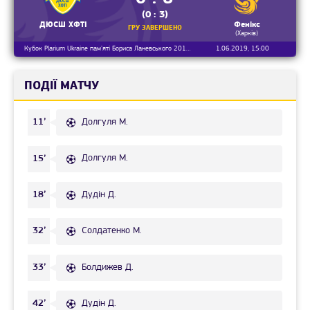
(0 : 3)
ДЮСШ ХФТІ
Фенікс
ГРУ ЗАВЕРШЕНО
(Харків)
Кубок Plarium Ukraine пам'яті Бориса Ланевського 2018/2019, 1/4 фіналу
1.06.2019, 15:00
ПОДІЇ МАТЧУ
Долгуля М.
11’
Долгуля М.
15’
Дудін Д.
18’
Солдатенко М.
32’
Болдижев Д.
33’
Дудін Д.
42’