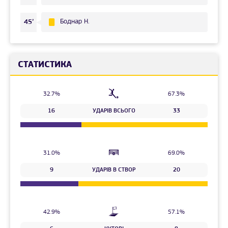
Боднар Н.
45’
СТАТИСТИКА
32.7%
67.3%
16
УДАРІВ ВСЬОГО
33
31.0%
69.0%
9
УДАРІВ В СТВОР
20
42.9%
57.1%