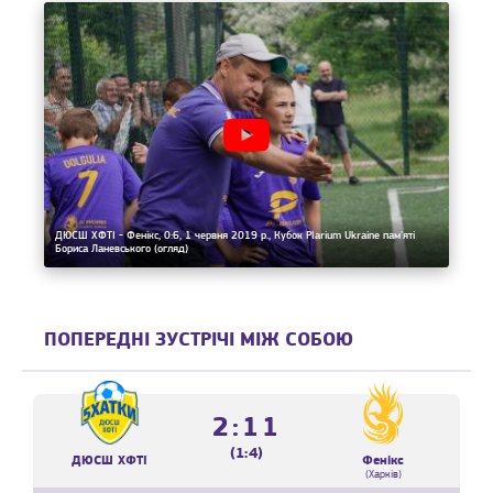
ДЮСШ ХФТІ - Фенікс, 0:6, 1 червня 2019 р., Кубок Plarium Ukraine пам'яті
Бориса Ланевського (огляд)
ПОПЕРЕДНІ ЗУСТРІЧІ МІЖ СОБОЮ
2:11
(1:4)
ДЮСШ ХФТІ
Фенікс
(Харків)