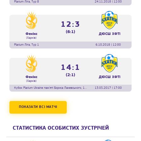
Plarium Ліга, Тур 8
24.11.2018 | 12:00
12:3
(6:1)
Фенікс
ДЮСШ ХФТІ
(Харків)
Plarium Ліга, Тур 1
6.10.2018 | 12:00
14:1
(2:1)
Фенікс
ДЮСШ ХФТІ
(Харків)
Кубок Plarium Ukraine пам'яті Бориса Ланевського, 1 тур
13.05.2017 | 17:00
ПОКАЗАТИ ВСІ МАТЧІ
СТАТИСТИКА ОСОБИСТИХ ЗУСТРІЧЕЙ