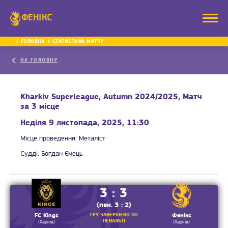
ФЕНІКС
ГОЛОВНА
СТАТИСТИКА МАТЧУ
НА ГОЛОВНУ
Kharkiv Superleague, Autumn 2024/2025, Матч
за 3 місце
Неділя 9 листопада, 2025, 11:30
Місце проведення:
Металіст
Судді:
Богдан Ємець
3 : 3
(пен. 3 : 2)
ГРУ ЗАВЕРШЕНО ПО
FC Kings
Фенікс
ПЕНАЛЬТІ
(Харків)
(Харків)