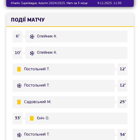
Kharkiv Superleague, Autumn 2024/2025, Матч за 3 місце
9.11.2025, 11:30
ПОДІЇ МАТЧУ
Олейник К.
6’
Олейник К.
10’
Постольний Т.
12’
Постольний Т.
12’
Садовський М.
25’
Єніч О.
33’
Постольний Т.
34’