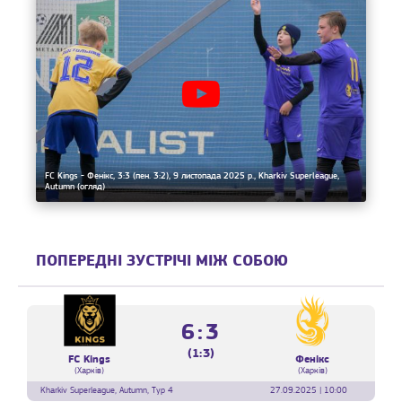
FC Kings - Фенікс, 3:3 (пен. 3:2), 9 листопада 2025 р., Kharkiv Superleague,
Autumn (огляд)
ПОПЕРЕДНІ ЗУСТРІЧІ МІЖ СОБОЮ
6:3
(1:3)
FC Kings
Фенікс
(Харків)
(Харків)
Kharkiv Superleague, Autumn, Тур 4
27.09.2025 | 10:00