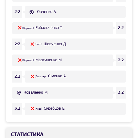
Юрченко А.
2:2
Рибальченко Т.
2:2
(Воротар)
Шевченко Д.
2:2
(повз)
Мартиненко М.
2:2
(Воротар)
Сіменко А.
2:2
(Воротар)
Коваленко М.
3:2
Скребцов Б.
3:2
(повз)
СТАТИСТИКА